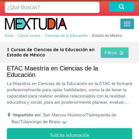
¿Qué
Buscas?
Toggl
naviga
Inicio
Canal cursos
Ciencias de la Educación
Estado de México
3
Cursos de Ciencias de la Educación en
Filtros
Estado de México
ETAC Maestría en Ciencias de la
Educación
La Maestría en Ciencias de la Educación en la ETAC te formará
profesionalmente para optar habilidades, como la de tener la
capacidad para realizar análisis relacionados con la realidad
educativa y social, para así posteriormente planear, evaluar,
desarrollar programas para mejorar el proceso de enseñanza
mediante estrategias. Este programa de estudios cuenta con
Impartido en:
San Marcos Huixtoco/Tlalnepantla de
RVOE y acreditación de la SEP por lo que contarás con un
Baz/Tulancingo de Bravo
certificado académico reconocido.
Solicita información