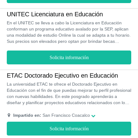
UNITEC Licenciatura en Educación
En el UNITEC se lleva a cabo la Licenciatura en Educación
conforman un programa educativo avalado por la SEP, aplican
una modalidad de estudio Online la cual se adapta a tu horario.
Sus precios son elevados pero optan por brindar becas
educativas a los estudiantes con un perfil educativo
sobresalientes.
Solicita información
ETAC Doctorado Ejecutivo en Educación
La universidad ETAC te ofrece el Doctorado Ejecutivo en
Educación con el fin de que puedas mejorar tu perfil profesional
con nuevas habilidades. En este posgrado aprenderás a
diseñar y planificar proyectos educativos relacionados con los
avances tecnológicos y científicos. Este doctorado como es
ejecutivo se imparte de forma semipresencial y su plan de
Impartido en:
San Francisco Coacalco
estudio se divide en cuatro cuatrimestres.
Solicita información