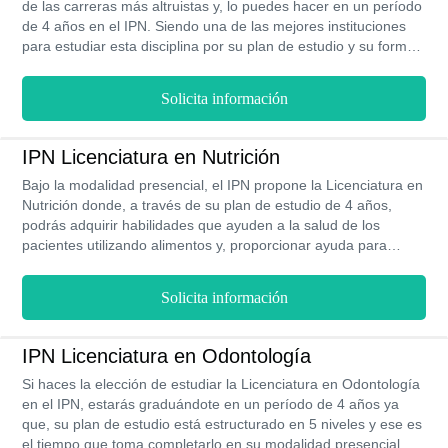
de las carreras más altruistas y, lo puedes hacer en un período
de 4 años en el IPN. Siendo una de las mejores instituciones
para estudiar esta disciplina por su plan de estudio y su forma
de llevar las prácticas de manera presencial, podrás adquirir
habilidades que te permitan competir en la bolsa de trabajo
Solicita información
que, de hecho, es uno de los beneficios de estudiar en el
Instituto Politécnico Nacional, así como su programa de becas.
IPN Licenciatura en Nutrición
Bajo la modalidad presencial, el IPN propone la Licenciatura en
Nutrición donde, a través de su plan de estudio de 4 años,
podrás adquirir habilidades que ayuden a la salud de los
pacientes utilizando alimentos y, proporcionar ayuda para
combatir trastornos alimenticios.
Solicita información
IPN Licenciatura en Odontología
Si haces la elección de estudiar la Licenciatura en Odontología
en el IPN, estarás graduándote en un período de 4 años ya
que, su plan de estudio está estructurado en 5 niveles y ese es
el tiempo que toma completarlo en su modalidad presencial.