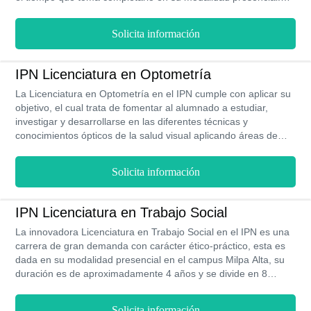
Además, en esta institución podrás acceder a esta oferta
académica por un bajo costo y siempre contando con un
Solicita información
programa de becas y bolsa de trabajo que serán muy útil.
IPN Licenciatura en Optometría
La Licenciatura en Optometría en el IPN cumple con aplicar su
objetivo, el cual trata de fomentar al alumnado a estudiar,
investigar y desarrollarse en las diferentes técnicas y
conocimientos ópticos de la salud visual aplicando áreas de
información para la formación del alumno y así crear un
innovador perfil de egresado. Esta carrera se ofrece por el IPN
Solicita información
en su modalidad presencial en los campus Miguel Hidalgo y
Villa Milpa Alta con una duración de 4 años los cuales se
dividen en 8 semestres.
IPN Licenciatura en Trabajo Social
La innovadora Licenciatura en Trabajo Social en el IPN es una
carrera de gran demanda con carácter ético-práctico, esta es
dada en su modalidad presencial en el campus Milpa Alta, su
duración es de aproximadamente 4 años y se divide en 8
semestres. Esta carrera tiene como fin ofrecer una formación
profesional de alta calidad, desarrollando técnicas y
Solicita información