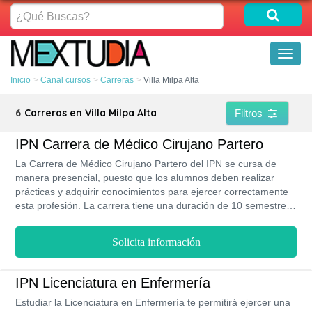
¿Qué
Buscas?
Toggl
naviga
Inicio
Canal cursos
Carreras
Villa Milpa Alta
6
Carreras en Villa Milpa Alta
Filtros
IPN Carrera de Médico Cirujano Partero
La Carrera de Médico Cirujano Partero del IPN se cursa de
manera presencial, puesto que los alumnos deben realizar
prácticas y adquirir conocimientos para ejercer correctamente
esta profesión. La carrera tiene una duración de 10 semestres
más 1 año de internado rotatorio, el cual debe ser aprobado en
su totalidad para poder obtener el titulo de Médico Cirujano
Solicita información
Partero. Durante ese tiempo, los estudiantes aprenderán sobre
múltiples ramas de las ciencias de la salud, y desarrollarán sus
habilidades para llevar a cabo intervenciones quirúrgicas en el
IPN Licenciatura en Enfermería
área de la maternidad.
Estudiar la Licenciatura en Enfermería te permitirá ejercer una