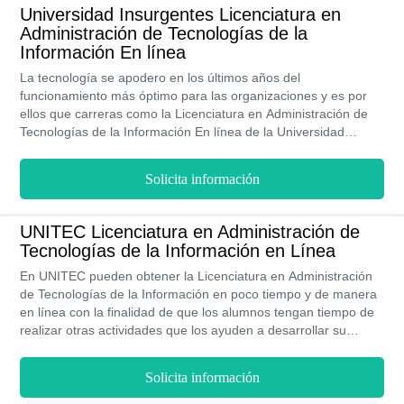
Universidad Insurgentes Licenciatura en
Administración de Tecnologías de la
Información En línea
La tecnología se apodero en los últimos años del
funcionamiento más óptimo para las organizaciones y es por
ellos que carreras como la Licenciatura en Administración de
Tecnologías de la Información En línea de la Universidad
Insurgentes fueron creadas, para aportar al mundo laboral
profesionales capaces de cubrir los requerimientos del
Solicita información
mercado laboral, con validez oficial emitida por la SEP en su
titulación, la oportunidad de cursar 3 diplomados gratuitos
inherentes a su formación profesional y la ventaja de contar
UNITEC Licenciatura en Administración de
con la bolsa de empleo UIN que te permitirá poner en práctica
Tecnologías de la Información en Línea
los conocimientos que vas adquiriendo y la facilidad de estudiar
donde te encuentres y a cualquier hora del día.
En UNITEC pueden obtener la Licenciatura en Administración
de Tecnologías de la Información en poco tiempo y de manera
en línea con la finalidad de que los alumnos tengan tiempo de
realizar otras actividades que los ayuden a desarrollar su
aprendizaje educativo. Por lo tanto, en 3 años y 4 meses los
estudiantes serán licenciados en el área de Administración de
Solicita información
Tecnologías de la Información.