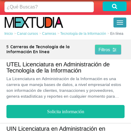
¿Qué
Buscas?
Toggl
naviga
Inicio
Canal cursos
Carreras
Tecnología de la Información
En línea
5
Carreras de Tecnología de la
Filtros
Información En línea
UTEL Licenciatura en Administración de
Tecnología de la Información
La Licenciatura en Administración de la Información es una
carrera que maneja bases de datos, a nivel empresarial estos
son información de clientes, transacciones y proveedores,
genera estadísticas y reportes en cualquier momento para
ayudar a los gerentes en la toma de decisiones más acertadas.
En la UTEL puedes estudiarla en línea , con lo cual tus
Solicita información
actividades, como tareas, se planifiquen de manera
personalizada, y si necesitas el poder de la auto formación.
Para cursar esta carrera debes tener cualidades como gusto
UIN Licenciatura en Administración en