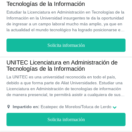
por el diseño, interés por desarrollar e implementar sistemas
Tecnologías de la Información
de información.
Estudiar la Licenciatura en Administración en Tecnologías de la
Información en la Universidad insurgentes te da la oportunidad
de ingresar a un campo laboral mucho más amplio, ya que en
la actualidad el mundo tecnológico ha logrado posicionarse en
el mercado productivo del mundo y, es que las nuevas
tecnologías han marcado tendencias los últimos años. Cada 8
Solicita información
de 10 egresados de la UIN obtienen un trabajo durante o al
finalizar la carrera gracias a su excelente preparación
académica. Si buscas una universidad con acreditación
UNITEC Licenciatura en Administración de
académica por la SEP y un programa de becas excepcional, la
Tecnologías de la Información
UIN es para ti.
La UNITEC es una universidad reconocida en todo el país,
debido a que forma parte de Aliat Universidades. Estudiar una
Licenciatura en Administración de tecnologías de información
de manera presencial, te permitirá asistir a cualquiera de sus
campus ubicados en todo el país. Sus costos son muy
accesibles ya que te ofrece la exoneración del monto de
Impartido en:
Ecatepec de Morelos/Toluca de Lerdo
inscripción y planes de pago para las mensualidades. Recibirás
una titulación con reconocimiento y validez de la SEP.
Solicita información