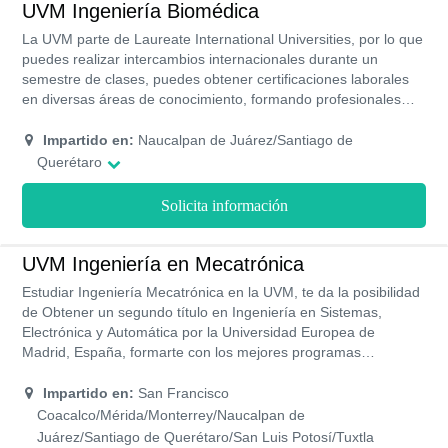
UVM Ingeniería Biomédica
La UVM parte de Laureate International Universities, por lo que
puedes realizar intercambios internacionales durante un
semestre de clases, puedes obtener certificaciones laborales
en diversas áreas de conocimiento, formando profesionales
con la experiencia necesaria para desarrollarse en cualquier
campo laboral de su competencia, los programas académicos
Impartido en:
Naucalpan de Juárez/Santiago de
tiene validez oficial y reconocimiento de la más alta calidad
Querétaro
educativa.
Solicita información
UVM Ingeniería en Mecatrónica
Estudiar Ingeniería Mecatrónica en la UVM, te da la posibilidad
de Obtener un segundo título en Ingeniería en Sistemas,
Electrónica y Automática por la Universidad Europea de
Madrid, España, formarte con los mejores programas
académicos en ingeniería, y realizar prácticas en sus modernos
laboratorios igualmente puedes contar con certificaciones con
Impartido en:
San Francisco
validez internacional como Certified SolidWorks proffessional-
Coacalco/Mérida/Monterrey/Naucalpan de
CSWP, y Certified SolidWorks Associate-CSWA.
Juárez/Santiago de Querétaro/San Luis Potosí/Tuxtla