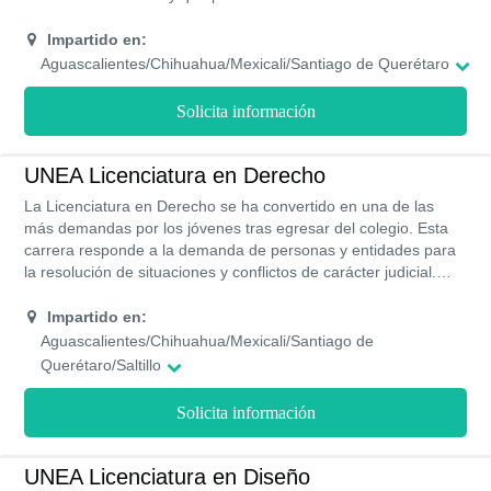
balances su operatividad. La UNEA ofrece dos modalidades
para poder estudiar esta carrera, una de ellas es la modalidad
Impartido en:
semi presencial , y por otro lado su modalidad en línea.
Aguascalientes/Chihuahua/Mexicali/Santiago de Querétaro
Recibes las clases dentro del campus virtual al cual podrás
acceder desde la página de la UNEA y donde encontrarás los
Solicita información
pasos a seguir para realizar las actividades como exámenes
talleres y casos prácticos para aplicar los conocimientos
adquiridos.
UNEA Licenciatura en Derecho
La Licenciatura en Derecho se ha convertido en una de las
más demandas por los jóvenes tras egresar del colegio. Esta
carrera responde a la demanda de personas y entidades para
la resolución de situaciones y conflictos de carácter judicial.
Como profesional serás capaz de resolver los grandes dilemas
legales que demanda la sociedad mexicana. Estudiar en la
Impartido en:
UNEA te brindará los siguientes beneficios cuentas con un
Aguascalientes/Chihuahua/Mexicali/Santiago de
sistema de inglés en línea que te permite acreditarlo como
Querétaro/Saltillo
segundo idioma, además es una de las instituciones líderes a
nivel nacional de la red Aliat Universidades.
Solicita información
UNEA Licenciatura en Diseño