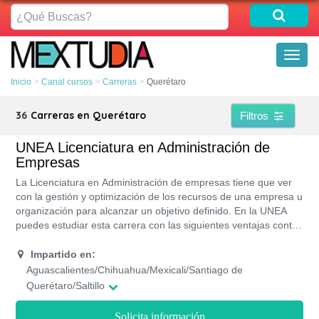
¿Qué
Buscas?
Toggl
naviga
Inicio
Canal cursos
Carreras
Querétaro
36
Carreras en Querétaro
Filtros
UNEA Licenciatura en Administración de
Empresas
La Licenciatura en Administración de empresas tiene que ver
con la gestión y optimización de los recursos de una empresa u
organización para alcanzar un objetivo definido. En la UNEA
puedes estudiar esta carrera con las siguientes ventajas contar
con beneficios como financiamientos ya que UNEA forma parte
de la red de universidades ALIAT, sientes pasión por los
Impartido en:
negocios, con un programa flexible porque la carrera cuenta
Aguascalientes/Chihuahua/Mexicali/Santiago de
con modalidades de estudios que lo permite, si te ves
Querétaro/Saltillo
trabajando en el desarrollo de actividades directivas de
empresas o en la gestión de instituciones públicas.
Solicita información