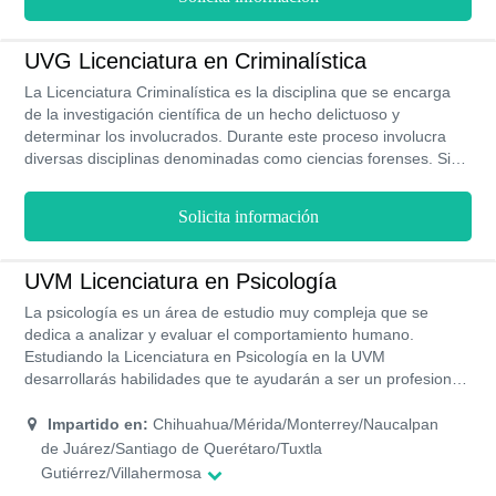
UVG Licenciatura en Criminalística
La Licenciatura Criminalística es la disciplina que se encarga
de la investigación científica de un hecho delictuoso y
determinar los involucrados. Durante este proceso involucra
diversas disciplinas denominadas como ciencias forenses. Si
tienes interés por esta disciplina, es importante destacar que
debes tener interés por la investigación, los procesos y buen
Solicita información
manejo de conceptos fundamentales del derecho. Esta carrera
en la UVG se estudia en la modalidad 100% en línea, tiene una
duración de 3 años para obtener tu grado como licenciado
UVM Licenciatura en Psicología
criminalista. Como egresado en criminalística de la UVG serás
La psicología es un área de estudio muy compleja que se
un profesional preparado en distintos escenarios de la
dedica a analizar y evaluar el comportamiento humano.
investigación científica básica prevención y control de ilícitos.
Estudiando la Licenciatura en Psicología en la UVM
desarrollarás habilidades que te ayudarán a ser un profesional
reconocido capaz de promover la salud mental. Esta es una
carrera con un plan de estudio semestral compuesto de 59
Impartido en:
Chihuahua/Mérida/Monterrey/Naucalpan
asignaturas, se imparte de forma presencial y tiene una
de Juárez/Santiago de Querétaro/Tuxtla
duración de 4 años y medio.
Gutiérrez/Villahermosa