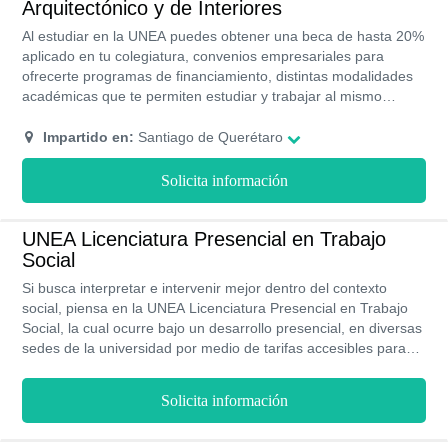
Arquitectónico y de Interiores
Al estudiar en la UNEA puedes obtener una beca de hasta 20%
aplicado en tu colegiatura, convenios empresariales para
ofrecerte programas de financiamiento, distintas modalidades
académicas que te permiten estudiar y trabajar al mismo
tiempo, trabajo colaborativo que propicia el análisis y la
discusión de los contenidos de aprendizaje, acompañamiento
Impartido en:
Santiago de Querétaro
al estudiante mediante cursos nivelación, regularización y
tutorías. diferentes formas de titulación y la opción de obtener
Solicita información
un doble grado académico en 8 meses, todos con validez y
reconocimiento ante la SEP.
UNEA Licenciatura Presencial en Trabajo
Social
Si busca interpretar e intervenir mejor dentro del contexto
social, piensa en la UNEA Licenciatura Presencial en Trabajo
Social, la cual ocurre bajo un desarrollo presencial, en diversas
sedes de la universidad por medio de tarifas accesibles para
impulsar tus oportunidades de ejercicio profesional.
Solicita información