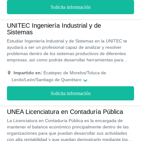
Solicita información
UNITEC Ingeniería Industrial y de
Sistemas
Estudiar Ingeniería Industrial y de Sistemas en la UNITEC te
ayudará a ser un profesional capaz de analizar y resolver
problemas dentro de los sistemas productivos de diferentes
empresas, así como podrás desarrollar herramientas para
mejorar los procesos de producción y de administración. Ser
egresado de la UNITEC es un privilegio ya que te permitirá
Impartido en:
Ecatepec de Morelos/Toluca de
conseguir grandes oportunidades para tu crecimiento
Lerdo/León/Santiago de Querétaro
profesional.
Solicita información
UNEA Licenciatura en Contaduría Pública
La Licenciatura en Contaduría Pública es la encargada de
mantener el balance económico principalmente dentro de las
organizaciones para que puedan desarrollar sus actividades
con alta rentabilidad y que puedan demostrarlo mediante los