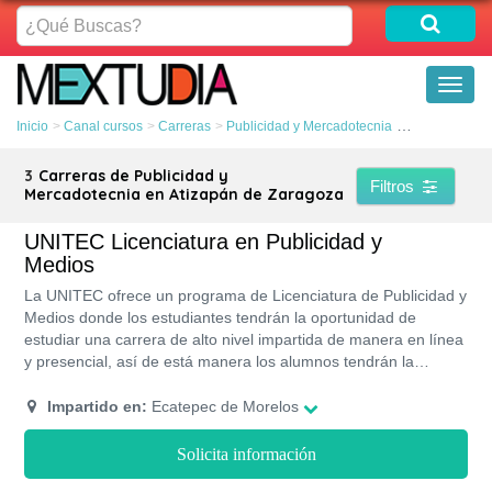
¿Qué
Buscas?
Toggl
naviga
Inicio
Canal cursos
Carreras
Publicidad y Mercadotecnia
Atizapán de Z
3
Carreras de Publicidad y
Filtros
Mercadotecnia en Atizapán de Zaragoza
UNITEC Licenciatura en Publicidad y
Medios
La UNITEC ofrece un programa de Licenciatura de Publicidad y
Medios donde los estudiantes tendrán la oportunidad de
estudiar una carrera de alto nivel impartida de manera en línea
y presencial, así de está manera los alumnos tendrán la
oportunidad de elegir su método educativo de preferencia.
Todos los programas de la UNITEC cuentan con RVOE y
Impartido en:
Ecatepec de Morelos
validez de la SEP.
Solicita información