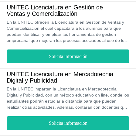
UNITEC Licenciatura en Gestión de
Ventas y Comercialización
En la UNITEC ofrecen la Licenciatura en Gestión de Ventas y
Comercialización el cual capacitará a los alumnos para que
puedan identificar y emplear las herramientas de gestión
empresarial que mejoran los procesos asociados al uso de los
recursos y al incremento de las ventas. Todas las carreras de la
UNITEC cuentan con acreditación oficial RVOE y validez de la
Solicita información
SEP. Sus precios no solo son accesibles, si no también ofrecen
un programa de becas para aquellos estudiantes con excelente
rendimiento académico.
UNITEC Licenciatura en Mercadotecnia
Digital y Publicidad
En la UNITEC imparten la Licenciatura en Mercadotecnia
Digital y Publicidad, con un método educativo on line, donde los
estudiantes podrán estudiar a distancia para que puedan
realizar otras actividades. Además, contarán con docentes que
los acompañaran en su proceso de aprendizaje.
Solicita información