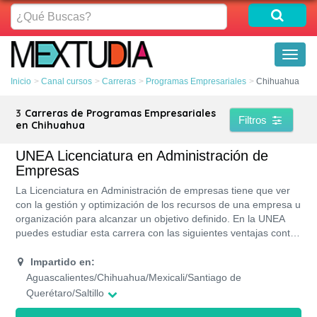
¿Qué
Buscas?
Toggl
naviga
Inicio
Canal cursos
Carreras
Programas Empresariales
Chihuahua
3
Carreras de Programas Empresariales
Filtros
en Chihuahua
UNEA Licenciatura en Administración de
Empresas
La Licenciatura en Administración de empresas tiene que ver
con la gestión y optimización de los recursos de una empresa u
organización para alcanzar un objetivo definido. En la UNEA
puedes estudiar esta carrera con las siguientes ventajas contar
con beneficios como financiamientos ya que UNEA forma parte
de la red de universidades ALIAT, sientes pasión por los
Impartido en:
negocios, con un programa flexible porque la carrera cuenta
Aguascalientes/Chihuahua/Mexicali/Santiago de
con modalidades de estudios que lo permite, si te ves
Querétaro/Saltillo
trabajando en el desarrollo de actividades directivas de