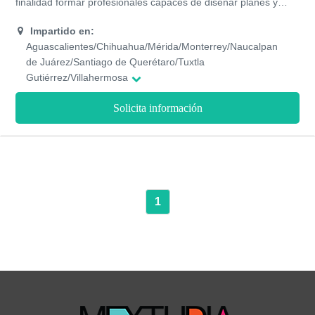
finalidad formar profesionales capaces de diseñar planes y
estrategias para llevar a cabo procesos que generen la
internacionalización de los negocios, empresas u
Impartido en:
organizaciones. Esta universidad imparte esta carrera de forma
Aguascalientes/Chihuahua/Mérida/Monterrey/Naucalpan
presencial en más de 20 campus. El plan de estudio está
de Juárez/Santiago de Querétaro/Tuxtla
compuesto por 9 semestres.
Gutiérrez/Villahermosa
Solicita información
1