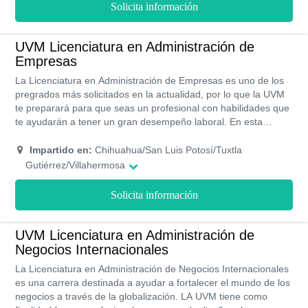
empresas o en la gestión de instituciones públicas.
Solicita información
UVM Licenciatura en Administración de
Empresas
La Licenciatura en Administración de Empresas es uno de los
pregrados más solicitados en la actualidad, por lo que la UVM
te preparará para que seas un profesional con habilidades que
te ayudarán a tener un gran desempeño laboral. En esta
universidad aprenderás sobre todos los procesos
administrativos que se llevan a cabo para mantener el buen
Impartido en:
Chihuahua/San Luis Potosí/Tuxtla
funcionamiento de una empresa, organización o negocio. Esta
Gutiérrez/Villahermosa
licenciatura tiene un plan de estudio dividido en 9 semestres,
es decir, podrás conseguir tu título en cuatro años y medio.
Solicita información
UVM Licenciatura en Administración de
Negocios Internacionales
La Licenciatura en Administración de Negocios Internacionales
es una carrera destinada a ayudar a fortalecer el mundo de los
negocios a través de la globalización. LA UVM tiene como