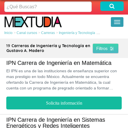
¿Qué
Buscas?
Toggl
naviga
Inicio
Canal cursos
Carreras
Ingeniería y Tecnología
Gustavo A. Mader
19
Carreras de Ingeniería y Tecnología en
Filtros
Gustavo A. Madero
IPN Carrera de Ingeniería en Matemática
El IPN es una de las instituciones de enseñanza superior con
mas prestigio en todo México. Actualmente se encuentra
ofertando la Carrera de Ingeniería en Matemática, la cual
cuenta con un programa de pregrado orientado a formar
profesionales capaces de interactuar con equipos
multidisciplinarios para diseñar modelos matemáticos que
Solicita información
puedan adaptarse a la resolución de problemas industriales,
administrativos o financieros. Esta carrera puede cursarse a lo
largo de 8 a 9 semestres en modalidad presencial.
IPN Carrera de Ingeniería en Sistemas
Energéticos y Redes Inteligentes