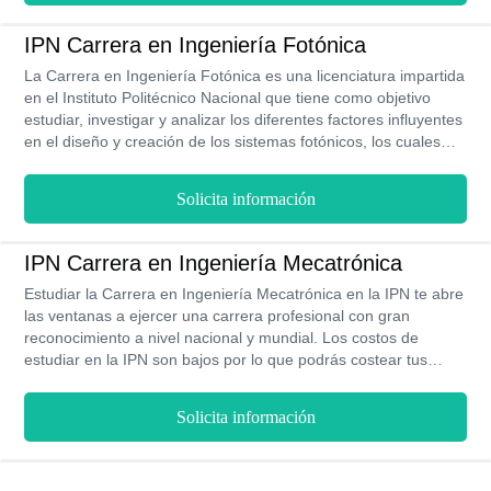
el conocimiento y las técnicas que le sirvan para aplicar la
ingeniería en cualquier ámbito de la electricidad y la
IPN Carrera en Ingeniería Fotónica
electrónica.
La Carrera en Ingeniería Fotónica es una licenciatura impartida
en el Instituto Politécnico Nacional que tiene como objetivo
estudiar, investigar y analizar los diferentes factores influyentes
en el diseño y creación de los sistemas fotónicos, los cuales
suelen ser muy utilizados en industrias de telecomunicaciones,
energéticas, entre otras. Esta es una carrera que se relaciona
Solicita información
con los avances tecnológicos, por lo que podrás desarrollar un
perfil bastante innovador. El plan de estudio de este programa
se divide en ocho semestres y se imparte de forma presencial.
IPN Carrera en Ingeniería Mecatrónica
Estudiar la Carrera en Ingeniería Mecatrónica en la IPN te abre
las ventanas a ejercer una carrera profesional con gran
reconocimiento a nivel nacional y mundial. Los costos de
estudiar en la IPN son bajos por lo que podrás costear tus
estudios sin inconvenientes. Adicionalmente la IPN cuenta con
un programa de becas otorgada por la SEP para todos sus
Solicita información
estudiantes que tengan excelente rendimiento académico y
deportivo.