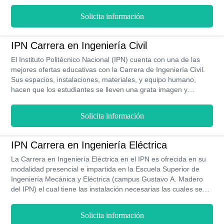
joven. Sin embargo, eso no es todo, ya que el Poli te ofrece
grandes ventajas para esta carrera, tales como sus costos, los
Solicita información
cuales son muy bajos, teniendo un pago semestral voluntario
de $4,000 MXN. El Plan de Estudio tiene una malla curricular
bastante interesante compuesta por 8 semestres, con materias
IPN Carrera en Ingeniería Civil
que complementarán el conocimiento previo del estudiante. Por
El Instituto Politécnico Nacional (IPN) cuenta con una de las
otra parte, su Proceso de Admisión es bastante sencillo de
mejores ofertas educativas con la Carrera de Ingeniería Civil.
completar, solo debes seguir cada paso. Su modalidad de
Sus espacios, instalaciones, materiales, y equipo humano,
estudio es presencial.
hacen que los estudiantes se lleven una grata imagen y
experiencia del Politécnico. Una de las ventajas que supone
estudiar en esta majestuosa casa de estudio, son los bajos
Solicita información
costos que se manejan, ya que una carrera completa no
rebasará los $20,000 MXN. El Plan de Estudio fue creado por
eminencias académicas comprometidos a hacer del IPN la
IPN Carrera en Ingeniería Eléctrica
mejor universidad pública de México y consta de 10 semestres
La Carrera en Ingeniería Eléctrica en el IPN es ofrecida en su
y de una modalidad escolarizada.
modalidad presencial e impartida en la Escuela Superior de
Ingeniería Mecánica y Eléctrica (campus Gustavo A. Madero
del IPN) el cual tiene las instalación necesarias las cuales se
complementan con herramientas para la educación del
alumnado. Este programa lo deberás cursar durante 4 años y 6
Solicita información
meses en ciclos semestrales, capacitando a cada alumno con