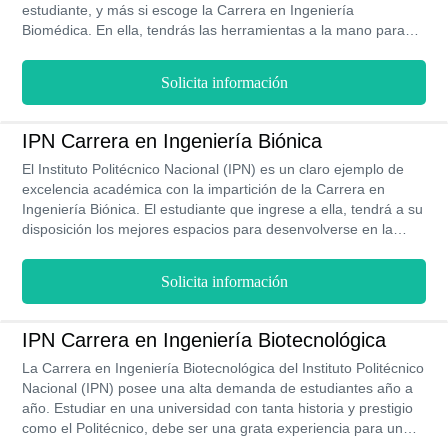
estudiante, y más si escoge la Carrera en Ingeniería
Biomédica. En ella, tendrás las herramientas a la mano para
construir un mejor futuro gracias a las grandes ventajas que te
brinda. Entre ellas, destaca los bajos costos, dando un total de
Solicita información
$11,350 MXN por la carrera completa. Su Plan de Estudio está
elaborado bajo los más adecuados estándares de calidad
académica para que los estudiantes profundicen en temas
IPN Carrera en Ingeniería Biónica
complejos y obtengan lo necesario al momento de ejercer esta
El Instituto Politécnico Nacional (IPN) es un claro ejemplo de
profesión. Tiene una duración de 4 años y se imparte en la
excelencia académica con la impartición de la Carrera en
modalidad presencial.
Ingeniería Biónica. El estudiante que ingrese a ella, tendrá a su
disposición los mejores espacios para desenvolverse en la
carrera, como también las herramientas necesarias para
aprender todo acerca de esta. Los costos, al ser voluntarios, no
Solicita información
están sujetos a una obligatoriedad por parte del estudiante. Su
Plan de Estudio y la malla curricular que lo sustenta, está
considerado como el mejor de todas las universidades
IPN Carrera en Ingeniería Biotecnológica
mexicanas y consta de 10 semestres, que se imparten en la
La Carrera en Ingeniería Biotecnológica del Instituto Politécnico
modalidad escolarizada.
Nacional (IPN) posee una alta demanda de estudiantes año a
año. Estudiar en una universidad con tanta historia y prestigio
como el Politécnico, debe ser una grata experiencia para un