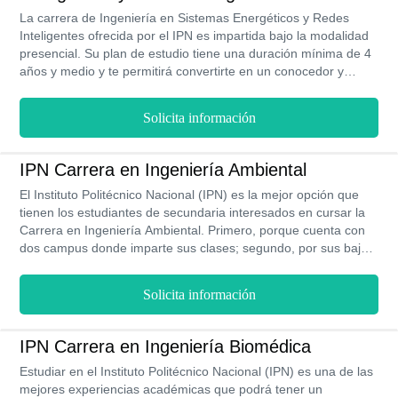
La carrera de Ingeniería en Sistemas Energéticos y Redes
Inteligentes ofrecida por el IPN es impartida bajo la modalidad
presencial. Su plan de estudio tiene una duración mínima de 4
años y medio y te permitirá convertirte en un conocedor y
operador de sistemas energéticos, capaz de controlar los
recursos energéticos, así como en redes inteligentes, la
Solicita información
tecnología relacionada y su optimización. Se estima que los
profesionales con este título ganan $15,346 MXN al mes. Es
dictado en 2 de sus sedes Zacatenco-ESIME y en
IPN Carrera en Ingeniería Ambiental
Zinacantepec-UPIEM.
El Instituto Politécnico Nacional (IPN) es la mejor opción que
tienen los estudiantes de secundaria interesados en cursar la
Carrera en Ingeniería Ambiental. Primero, porque cuenta con
dos campus donde imparte sus clases; segundo, por sus bajos
costos, además que gran parte de estos son de carácter
voluntario, es decir, que la carrera te costará alrededor de
Solicita información
$30,000 MXN; tercero, el plan de estudio y las asignaturas que
lo conforman son de los mejores programas académicos de
Latinoamérica. Por último, como ingeniero ambiental, estarías
IPN Carrera en Ingeniería Biomédica
ingresando un sueldo mensual aproximado de $18,000 MXN.
Estudiar en el Instituto Politécnico Nacional (IPN) es una de las
Anímate a estudiar esta carrera en la modalidad presencial
mejores experiencias académicas que podrá tener un
durante 4 años de estudio.