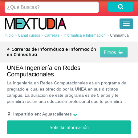
¿Qué
Buscas?
Toggl
naviga
Inicio
Canal cursos
Carreras
Informática e Información
Chihuahua
4
Carreras de Informática e Información
Filtros
en Chihuahua
UNEA Ingeniería en Redes
Computacionales
La Ingeniería en Redes Computacionales es un programa de
pregrado el cual es ofrecido por la UNEA en sus distintos
campus. La duración de este programa es de 5 años y te
permitirá recibir una educación profesional que te permitirá
ingresar de manera satisfactoria al mercado laboral. Al ser una
institución privada, su titulación se encuentra respaldada por la
Impartido en:
Aguascalientes
SEP.
Solicita información