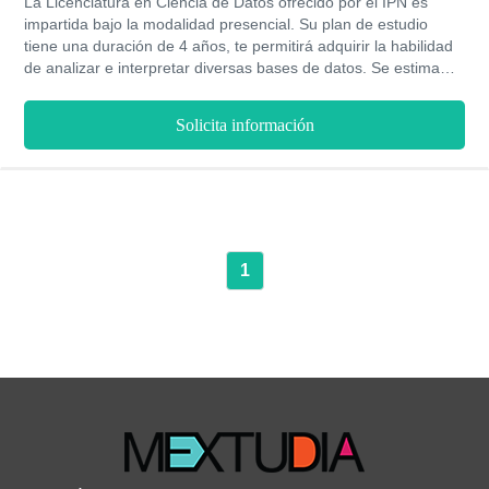
La Licenciatura en Ciencia de Datos ofrecido por el IPN es
impartida bajo la modalidad presencial. Su plan de estudio
tiene una duración de 4 años, te permitirá adquirir la habilidad
de analizar e interpretar diversas bases de datos. Se estima
que los profesionales con este título ganan mensualmente
entre 18,000 y 20,500 MXN. Es dictado en su sede ubicada en
Solicita información
Ciudad de México, Cuauhtémoc.
1