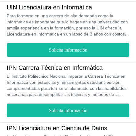
UIN Licenciatura en Informática
Para formarte en una carrera de alta demanda como la
informática es importante que lo hagas en una universidad con
amplia experiencia en la formación, por eso la UIN ofrece la
Licenciatura en Informática en un lapso de 3 años con costos
accesibles, adicionalmente becas y financiamiento para el pago
de colegiaturas, horarios flexibles e instalaciones con moderna
Solicita información
tecnología para practicas profesionales.
IPN Carrera Técnica en Informática
El Instituto Politécnico Nacional imparte la Carrera Técnica en
Informática con estancias y herramientas estudiantiles bien
complementadas para formar al alumnado con las habilidades
necesarias para desempeñar las técnicas y métodos de la
informática. Esta carrera cuenta con una duración de 3 años y
con un plan de estudio dividido semestralmente. Este programa
Solicita información
es ofrecido por el IPN en su modalidad presencial en 2 de sus
campus (coyoacán y cuauhtémoc) y en línea aplica una página
digital de estudio.
IPN Licenciatura en Ciencia de Datos