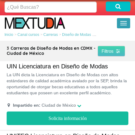
¿Qué
Buscas?
Toggl
naviga
Inicio
Canal cursos
Carreras
Diseño de Modas
CDMX - Ciudad de Méx
3
Carreras de Diseño de Modas en CDMX -
Filtros
Ciudad de México
UIN Licenciatura en Diseño de Modas
La UIN dicta la Licenciatura en Diseño de Modas con altos
estándares de calidad académica avalado por la SEP, brinda la
oportunidad de otorgar becas educativas a todos aquellos
estudiantes que poseen un excelente perfil académico.
Impartido en:
Ciudad de México
Solicita información