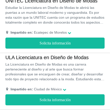
UNITEC Licenciatura en Diseño de Modas
Estudiar la Licenciatura en Diseño de Modas te abrirá las
puertas a un mundo laboral moderno y vanguardista. Es por
esta razón que la UNITEC cuenta con un programa de estudios
totalmente completo en donde conocerás todos los aspectos
importantes de esta carrera. Los costos son un poco elevados
pero con dedicación podrás obtener una beca académica que
Impartido en:
Ecatepec de Morelos
te otorga hasta un 30% de descuento sobre el monto de la
colegiatura.
Solicita información
ULA Licenciatura en Diseño de Modas
La Licenciatura en Diseño de Modas es una carrera
perteneciente al diseño y al arte que busca formar
profesionales que se encarguen de crear, diseñar y desarrollar
todo tipo de proyecto relacionado a la moda. Estudiando esta
licenciatura en la ULA podrás explorar tu creatividad para
desarrollar diferentes técnicas y herramientas que te ayudarán
Impartido en:
Ciudad de México
a tener un gran desempeño dentro de la industria de la moda.
Esta licenciatura se imparte en la ULA de forma presencial y
Solicita información
tiene una duración de 3 años.