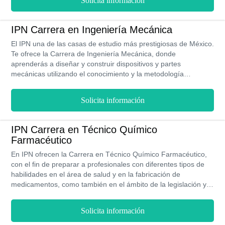
Solicita información
muchas ofertas laborales que se traducen en ingresos
promedios de $10,000 MXN al mes.
IPN Carrera en Ingeniería Mecánica
El IPN una de las casas de estudio más prestigiosas de México.
Te ofrece la Carrera de Ingeniería Mecánica, donde
aprenderás a diseñar y construir dispositivos y partes
mecánicas utilizando el conocimiento y la metodología
científica. Esta carrera la puedes cursar en un periodo de 10
semestres en modalidad presencial en 2 de las sedes del IPN.
Solicita información
IPN Carrera en Técnico Químico
Farmacéutico
En IPN ofrecen la Carrera en Técnico Químico Farmacéutico,
con el fin de preparar a profesionales con diferentes tipos de
habilidades en el área de salud y en la fabricación de
medicamentos, como también en el ámbito de la legislación y la
tecnología farmacéutica.
Solicita información