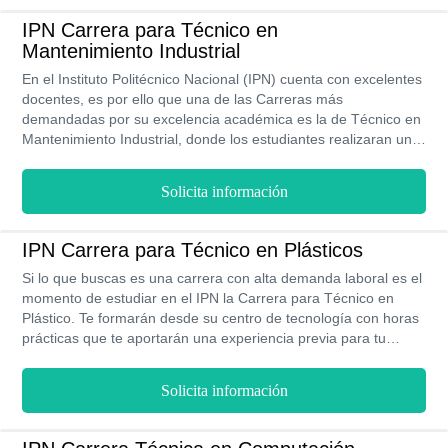
IPN Carrera para Técnico en
Mantenimiento Industrial
En el Instituto Politécnico Nacional (IPN) cuenta con excelentes
docentes, es por ello que una de las Carreras más
demandadas por su excelencia académica es la de Técnico en
Mantenimiento Industrial, donde los estudiantes realizaran una
variedad de actividades que los capacitara para afrontar retos
laborales, académicos y personales.
Solicita información
IPN Carrera para Técnico en Plásticos
Si lo que buscas es una carrera con alta demanda laboral es el
momento de estudiar en el IPN la Carrera para Técnico en
Plástico. Te formarán desde su centro de tecnología con horas
prácticas que te aportarán una experiencia previa para tu
salida laboral. También podrás perfeccionar el idioma inglés tan
necesario para desarrollarte en ambientes internacionales, con
Solicita información
costos bajos y una modalidad presencial podrás ser un
profesional en tan solo 3 años de estudio.