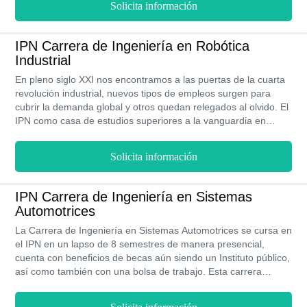
Solicita información
IPN Carrera de Ingeniería en Robótica
Industrial
En pleno siglo XXI nos encontramos a las puertas de la cuarta
revolución industrial, nuevos tipos de empleos surgen para
cubrir la demanda global y otros quedan relegados al olvido. El
IPN como casa de estudios superiores a la vanguardia en
nuevas tecnologías ofrece la Carrera de Ingeniería en Robótica
Industrial, una excelente alternativa académica que puede
Solicita información
cursarse en 9 semestres en modalidad presencial y al finalizar
este programa obtendrás el entrenamiento necesario para
diseñar procesos industriales automatizados, así como operar
IPN Carrera de Ingeniería en Sistemas
y brindar mantenimiento a equipos de producción con la ayuda
Automotrices
de herramientas tecnológicas.
La Carrera de Ingeniería en Sistemas Automotrices se cursa en
el IPN en un lapso de 8 semestres de manera presencial,
cuenta con beneficios de becas aún siendo un Instituto público,
así como también con una bolsa de trabajo. Esta carrera
consiste en formar profesionales en diseño, desarrollo y
mantenimiento de sistemas electrónicos y mecánicos, abriendo