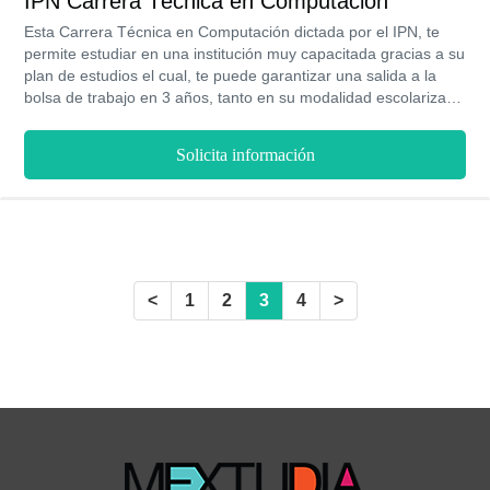
IPN Carrera Técnica en Computación
Esta Carrera Técnica en Computación dictada por el IPN, te
permite estudiar en una institución muy capacitada gracias a su
plan de estudios el cual, te puede garantizar una salida a la
bolsa de trabajo en 3 años, tanto en su modalidad escolarizada
como en la no escolarizada. Es decir, gracias a tus habilidades
de programador, auxiliar, diseñador o simplemente realizar un
Solicita información
mantenimiento, te permitirá acceder a ser un profesional muy
preparado y lo mejor es que puedes estudiar esta carrera por
un muy bajo costo.
<
1
2
3
4
>