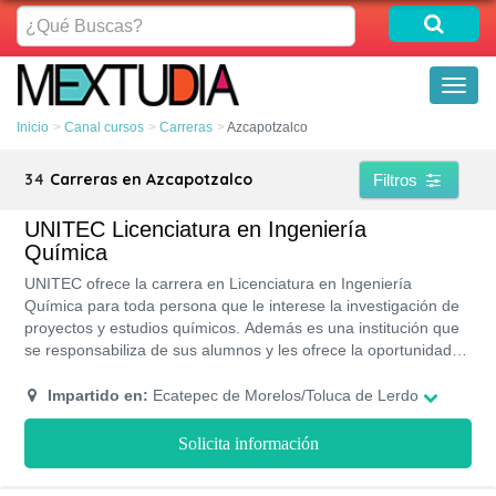
¿Qué
Buscas?
Toggl
naviga
Inicio
Canal cursos
Carreras
Azcapotzalco
34
Carreras en Azcapotzalco
Filtros
UNITEC Licenciatura en Ingeniería
Química
UNITEC ofrece la carrera en Licenciatura en Ingeniería
Química para toda persona que le interese la investigación de
proyectos y estudios químicos. Además es una institución que
se responsabiliza de sus alumnos y les ofrece la oportunidad
de postularse para becas y de esta manera tendrán más
facilidad de pagar las mensualidades.
Impartido en:
Ecatepec de Morelos/Toluca de Lerdo
Solicita información