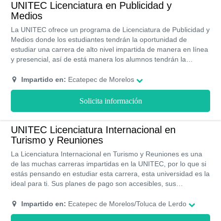
UNITEC Licenciatura en Publicidad y
Medios
La UNITEC ofrece un programa de Licenciatura de Publicidad y
Medios donde los estudiantes tendrán la oportunidad de
estudiar una carrera de alto nivel impartida de manera en línea
y presencial, así de está manera los alumnos tendrán la
oportunidad de elegir su método educativo de preferencia.
Todos los programas de la UNITEC cuentan con RVOE y
Impartido en:
Ecatepec de Morelos
validez de la SEP.
Solicita información
UNITEC Licenciatura Internacional en
Turismo y Reuniones
La Licenciatura Internacional en Turismo y Reuniones es una
de las muchas carreras impartidas en la UNITEC, por lo que si
estás pensando en estudiar esta carrera, esta universidad es la
ideal para ti. Sus planes de pago son accesibles, sus
instalaciones modernas y la preparación profesional con la que
egresas te permitirá ingresar de manera exitosa al área laboral.
Impartido en:
Ecatepec de Morelos/Toluca de Lerdo