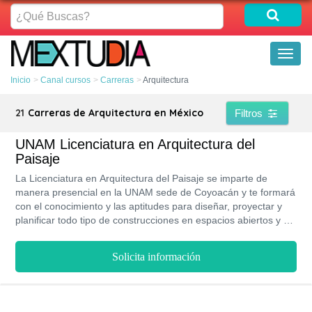
¿Qué
Buscas?
Toggl
naviga
Inicio
Canal cursos
Carreras
Arquitectura
21
Carreras de Arquitectura en México
Filtros
UNAM Licenciatura en Arquitectura del
Paisaje
La Licenciatura en Arquitectura del Paisaje se imparte de
manera presencial en la UNAM sede de Coyoacán y te formará
con el conocimiento y las aptitudes para diseñar, proyectar y
planificar todo tipo de construcciones en espacios abiertos y de
recreación. Solo será necesario el pago del examen de
admisión, que por lo general es el más elevado. Debes tener
Solicita información
en cuenta que el ingreso a la universidad depende de que
cumplas con todos los requisitos. La carrera dura un total de 5
años, divididos en semestres. Al culminar, tendrás posibilidad
de encontrar trabajo en diferentes espacios tanto urbanos