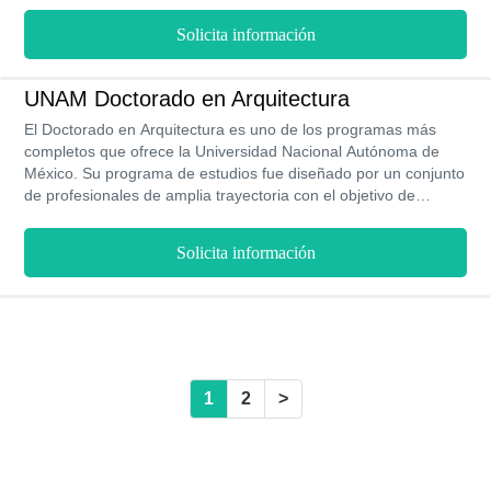
más capacitados del panorama educativo mexicano. En un solo
Solicita información
año tendrás tu título y podrás aspirar a un sueldo mensual
aproximado de $8,000 MXN
UNAM Doctorado en Arquitectura
El Doctorado en Arquitectura es uno de los programas más
completos que ofrece la Universidad Nacional Autónoma de
México. Su programa de estudios fue diseñado por un conjunto
de profesionales de amplia trayectoria con el objetivo de
promover el aprendizaje de forma significativa, llevando a los
aspirantes al máximo de su rendimiento académico. Se imparte
Solicita información
en la modalidad presencial y tiene una duración mínima de 4
años (8 semestres).
1
2
>