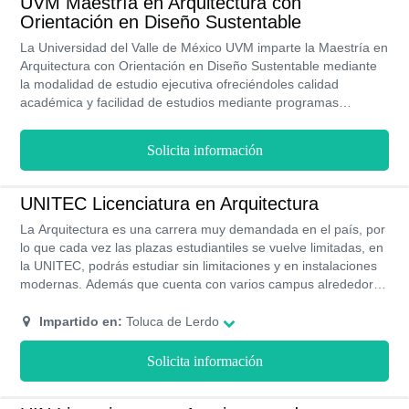
UVM Maestría en Arquitectura con
Orientación en Diseño Sustentable
La Universidad del Valle de México UVM imparte la Maestría en
Arquitectura con Orientación en Diseño Sustentable mediante
la modalidad de estudio ejecutiva ofreciéndoles calidad
académica y facilidad de estudios mediante programas
virtuales que les brindara conocimientos innovadores que les
ayudara mucho en su vida como profesional
Solicita información
UNITEC Licenciatura en Arquitectura
La Arquitectura es una carrera muy demandada en el país, por
lo que cada vez las plazas estudiantiles se vuelve limitadas, en
la UNITEC, podrás estudiar sin limitaciones y en instalaciones
modernas. Además que cuenta con varios campus alrededor
de todo el territorio nacional. Sus costos son mucho más
económicos que los ofrecidos en otras universidades privadas.
Impartido en:
Toluca de Lerdo
Además, un poco más de la mitad de sus egresados ingresan a
las mejores empresas del país o crean sus propios negocios.
Solicita información