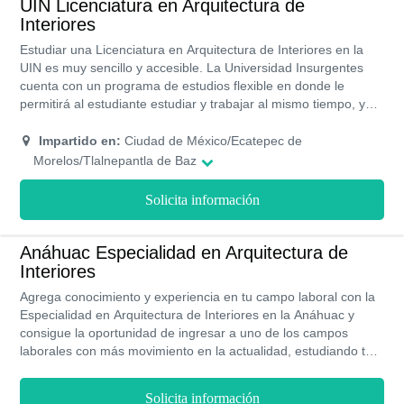
UIN Licenciatura en Arquitectura de
Interiores
Estudiar una Licenciatura en Arquitectura de Interiores en la
UIN es muy sencillo y accesible. La Universidad Insurgentes
cuenta con un programa de estudios flexible en donde le
permitirá al estudiante estudiar y trabajar al mismo tiempo, ya
que podrá adecuar el horario a su conveniencia. Todos los
programas de estudios cuentan con RVOE y acreditación de la
Impartido en:
Ciudad de México/Ecatepec de
SEP por lo que egresarás de una universidad de gran prestigio
Morelos/Tlalnepantla de Baz
con profesores altamente capacitados. Sus costos son
accesibles y contarán con una beca desde el 40% al 55% de
Solicita información
descuento en el monto de la colegiatura.
Anáhuac Especialidad en Arquitectura de
Interiores
Agrega conocimiento y experiencia en tu campo laboral con la
Especialidad en Arquitectura de Interiores en la Anáhuac y
consigue la oportunidad de ingresar a uno de los campos
laborales con más movimiento en la actualidad, estudiando tan
solo uno de forma presencial, en la universidad contarás con
apoyo económico y financiero para el pago de las colegiaturas
Solicita información