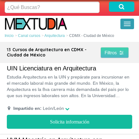
¿Qué
Buscas?
Toggl
naviga
Inicio
Canal cursos
Arquitectura
CDMX - Ciudad de México
13
Cursos de Arquitectura en CDMX -
Filtros
Ciudad de México
UIN Licenciatura en Arquitectura
Estudia Arquitectura en la UIN y prepárate para incursionar en
el mercado laboral más grande del mundo. En México, la
Arquitectura es la 8va carrera más demandada del país por lo
que sus ingresos laborales son altos. En la Universidad
Insurgentes te encontrarás instalaciones vanguardistas y
especializadas para que puedas estudiar tu carrera de forma
Impartido en:
León/León
cómoda. Además, ofrece precios accesibles según tu
capacidad de pago y, lo mejor es que podrás acceder a una
Solicita información
beca de hasta un 55% en el costo de la colegiatura, por lo que
estudiar en la UIN no será un problema.