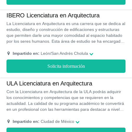
y todos los servicios estudiantiles necesarios para tu
comodidad.
IBERO Licenciatura en Arquitectura
La Licenciatura en Arquitectura es una carrera que se dedica al
estudio, diseño y construcción de edificaciones y estructuras
que permiten darle una mayor comodidad al espacio habitado
por los seres humanos. Esta área de estudio se ha encargado
de innovar todos los ambientes de la sociedad. Estudiando en
la Universidad Iberoamericana desarrollarás diferentes
Impartido en:
León/San Andrés Cholula
habilidades para que seas capaz de trabajar en el desarrollo de
una sociedad ética y moderna. Esta carrera en el IBERO tiene
Solicita información
una duración de 10 semestres y se imparte bajo la modalidad
presencial.
ULA Licenciatura en Arquitectura
Con la Licenciatura en Arquitectura de la ULA podrás adquirir
los conocimientos y competencias que se requieren en la
actualidad. La calidad de su programa académico te convertirá
en un profesional con las herramientas para destacar a nivel
laboral y puedas contribuir al desarrollo social edificando tus
ideas. Esta institución pone a tu disposición cada uno de los
Impartido en:
Ciudad de México
saberes más solicitados hoy en día. Sus estrategias de