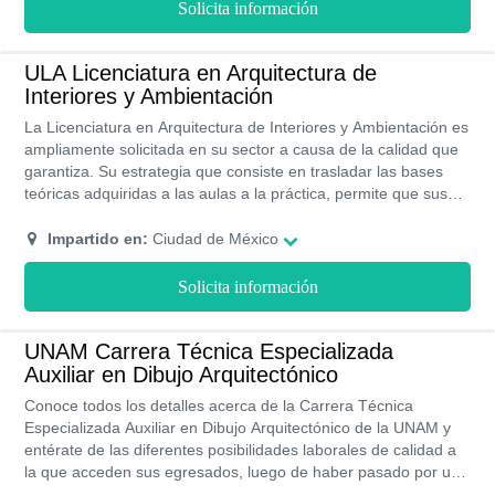
enseñanza son innovadoras y dan cabida a tu capacidad
Solicita información
creadora. La Universidad Latinoamericana se esmera en crear
el ambiente propicio para que sus estudiantes puedan
aprovechar al máximo de toda la experiencia universitaria.
ULA Licenciatura en Arquitectura de
Interiores y Ambientación
La Licenciatura en Arquitectura de Interiores y Ambientación es
ampliamente solicitada en su sector a causa de la calidad que
garantiza. Su estrategia que consiste en trasladar las bases
teóricas adquiridas a las aulas a la práctica, permite que sus
estudiantes adquieran la capacidad de hacer frente a los retos
que se presentan en la actualidad, ya que desde la universidad
Impartido en:
Ciudad de México
se les prepara para desenvolverse con soltura en estos
entornos. Además se fomenta la capacidad creadora de los
Solicita información
universitarios que se impulsa a través de un sistema moderno
que les mantiene en la búsqueda de propuestas vanguardistas
e innovadoras.
UNAM Carrera Técnica Especializada
Auxiliar en Dibujo Arquitectónico
Conoce todos los detalles acerca de la Carrera Técnica
Especializada Auxiliar en Dibujo Arquitectónico de la UNAM y
entérate de las diferentes posibilidades laborales de calidad a
la que acceden sus egresados, luego de haber pasado por un
excelente plan de estudios de la mano con los profesionales