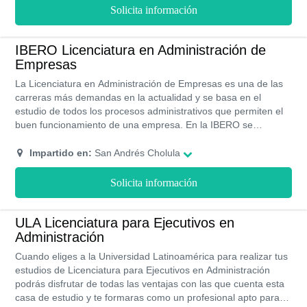
ofrecen becas y ayudas de financiamiento que hacen que sus
Solicita información
colegiaturas sean accesibles.
IBERO Licenciatura en Administración de
Empresas
La Licenciatura en Administración de Empresas es una de las
carreras más demandas en la actualidad y se basa en el
estudio de todos los procesos administrativos que permiten el
buen funcionamiento de una empresa. En la IBERO se
encargan de formarte para que seas un profesional capaz
gestionar, administrar y coordinar todas las áreas de una
Impartido en:
San Andrés Cholula
empresa. Esta licenciatura se imparte de manera presencial y
tiene un plan de estudios conformado por semestres.
Solicita información
ULA Licenciatura para Ejecutivos en
Administración
Cuando eliges a la Universidad Latinoamérica para realizar tus
estudios de Licenciatura para Ejecutivos en Administración
podrás disfrutar de todas las ventajas con las que cuenta esta
casa de estudio y te formaras como un profesional apto para