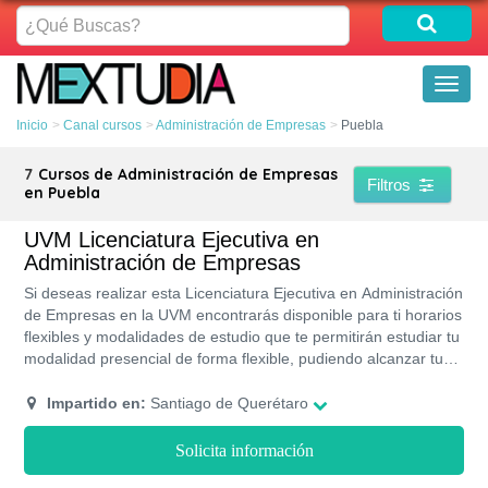
¿Qué
Buscas?
Toggl
naviga
Inicio
Canal cursos
Administración de Empresas
Puebla
7
Cursos de Administración de Empresas
Filtros
en Puebla
UVM Licenciatura Ejecutiva en
Administración de Empresas
Si deseas realizar esta Licenciatura Ejecutiva en Administración
de Empresas en la UVM encontrarás disponible para ti horarios
flexibles y modalidades de estudio que te permitirán estudiar tu
modalidad presencial de forma flexible, pudiendo alcanzar tu
meta en un tiempo estimado de tres años integrados por nueve
cuatrimestres, en los cuales aprenderás las estrategias más
Impartido en:
Santiago de Querétaro
actuales en tu área y educación de calidad al igual que la
garantía de una entrada inmediata en el campo laboral gracias
Solicita información
a la bolsa de trabajo UVM con treinta empresas AAA de