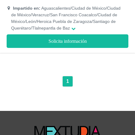
desenvolverte rápidamente en al campo laboral, con
modalidades de estudio que te permiten estudiar sin descuidar
Impartido en:
Aguascalientes/Ciudad de México/Ciudad
el resto de tus actividades, programas con valides y
de México/Veracruz/San Francisco Coacalco/Ciudad de
reconocimiento oficial prácticas de casos reales que te
México/León/Heroica Puebla de Zaragoza/Santiago de
permiten obtener una experiencia previa a tu salida laboral y
Querétaro/Tlalnepantla de Baz
ayudas económicas para que puedas formarte
profesionalmente sin mayores preocupaciones.
Solicita información
1