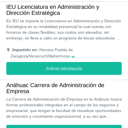
México.
IEU Licenciatura en Administración y
Dirección Estratégica
En IEU se imparte la Licenciatura en Administración y Dirección
Estratégica en su modalidad presencial la cual cuenta con
horarios de clases flexibles, sus costos son elevados, sin
embargo, se lleva a cabo un programa de becas educativas a
los estudiantes con excelente promedio académico. Sus títulos
universitarios son certificados por la SEP.
Impartido en:
Heroica Puebla de
Zaragoza/Veracruz/Villahermosa
Solicita información
Anáhuac Carrera de Administración de
Empresa
La Carrera de Administración de Empresa en la Anáhuac busca
formar profesionales integrales en el campo de los negocios y
empresarial, que tengan la facultad de visualizar oportunidades
de inversión y crecimiento organizacional, a su vez que
obtienen conocimientos en el manejo de herramientas
tecnológicas que optimicen la gestión de los recursos y los