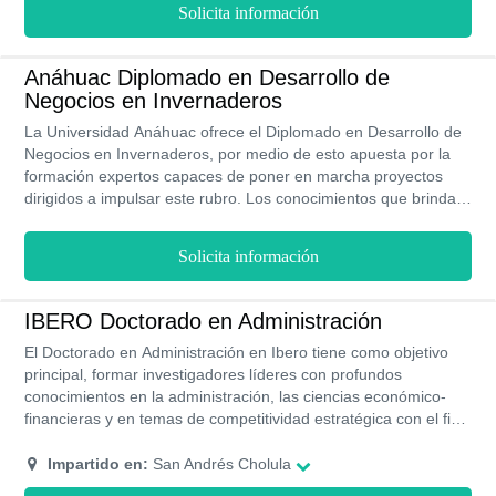
Solicita información
procesos administrativos de una institución. Para ello debes
invertir un tiempo de cuatro años en una modalidad de estudio
presencial, pasando un proceso de admisión sencillo y auto-
Anáhuac Diplomado en Desarrollo de
direccionado.
Negocios en Invernaderos
La Universidad Anáhuac ofrece el Diplomado en Desarrollo de
Negocios en Invernaderos, por medio de esto apuesta por la
formación expertos capaces de poner en marcha proyectos
dirigidos a impulsar este rubro. Los conocimientos que brinda
este plan de estudios, reporta significativos beneficios, creando
sistemas empresariales que puedan incrementar la rentabilidad
Solicita información
y ampliar el rango de comercialización tanto dentro como fuera
de las fronteras mexicanas. Todo esto, gracias a la inversión en
plataformas y recursos de alta de tecnología para tecnificar
IBERO Doctorado en Administración
todos los procesos relacionados con la producción. Cada unos
El Doctorado en Administración en Ibero tiene como objetivo
de los saberes y técnicas son impartidas de forma presencial
principal, formar investigadores líderes con profundos
por docentes especializados.
conocimientos en la administración, las ciencias económico-
financieras y en temas de competitividad estratégica con el fin
de ser capaces de evaluar y generar soluciones acertadas a
los problemas de una empresa u organización. Tiene una
Impartido en:
San Andrés Cholula
duración de tres años en su modalidad presencial donde