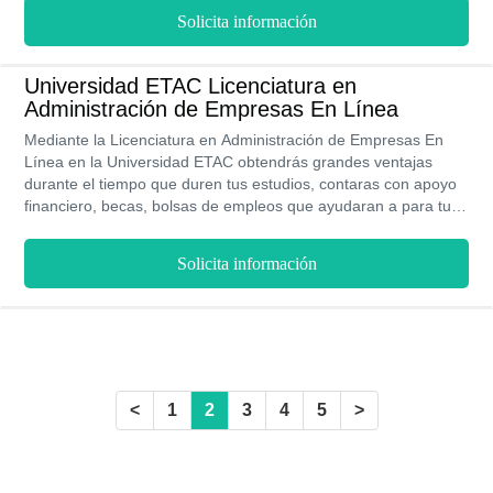
como los son las becas y las facilidades de pago.
Solicita información
Universidad ETAC Licenciatura en
Administración de Empresas En Línea
Mediante la Licenciatura en Administración de Empresas En
Línea en la Universidad ETAC obtendrás grandes ventajas
durante el tiempo que duren tus estudios, contaras con apoyo
financiero, becas, bolsas de empleos que ayudaran a para tus
colegiaturas, también tendrás la asesoría de tutores
especializados en cada materia que te acompañaran en tu
Solicita información
aprendizaje, todos su programas académicos están
actualizados y tienen validez oficial, por ultimo está disponible
para sus estudiantes la oficina Empréndete que te aportara las
herramientas necesarias para que puedas iniciar tu negocio
independiente.
<
1
2
3
4
5
>