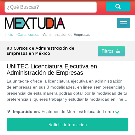
¿Qué
Buscas?
Toggl
naviga
Inicio
Canal cursos
Administración de Empresas
80
Cursos de Administración de
Filtros
Empresas en México
UNITEC Licenciatura Ejecutiva en
Administración de Empresas
La unitec te ofrece la licenciatura ejecutiva en administración
de empresas en sus 3 modalidades, en linea semipresencial y
presencial de esta manera podras optar por la modalidad de tu
preferencia si quieres trabajar y estudiar la modalidad en linea
o semipresencial son perfectas para ti. si quieres una
experiencia completa en la modalidad presencial contaras con
Impartido en:
Ecatepec de Morelos/Toluca de Lerdo
sus campus con maravillosas areas verdes, bibliotecas, areas
deportivas entre otras instalaciones para hacer de tu
Solicita información
experiencia la mas agradable, con una gran demanda esta