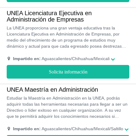
UNEA Licenciatura Ejecutiva en
Administración de Empresas
La UNEA proporciona una gran ventaja educativa tras la
Licenciatura Ejecutiva en Administración de Empresas, por
medio del ofrecimiento de un programa de estudios muy
dinámico y actual para que cada egresado posea destrezas
profesionales distinguidas, sus áreas de estudios poseen aval
en la SEP y por RVOE. Posee una modalidad semi-presencial
Impartido en:
Aguascalientes/Chihuahua/Mexicali
para adaptarse a cualquier ritmo de estudios, a través del
cumplimiento de 9 cuatrimestres, de este modo podrás adoptar
Solicita información
conocimientos de forma distinguida.
UNEA Maestría en Administración
Estudiar la Maestría en Administración en la UNEA, podrás
adquirir todas las herramientas necesarias para llegar a ser un
Directivo o líder exitoso en cualquier organización. A su vez
que te permitirá adquirir los conocimientos necesarios si
deseas iniciar tu propio negocio. La especialidad tiene una
duración de un año y ocho meses, bajo la modalidad semi
Impartido en:
Aguascalientes/Chihuahua/Mexicali/Saltillo
presencial. Además, estudiar en la UNEA te otorga beneficios