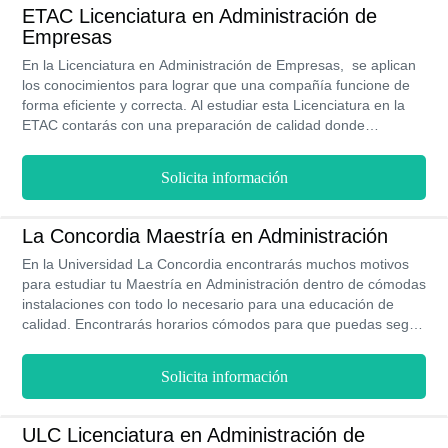
puedas realizar tus estudios con horarios flexibles. La duración
ETAC Licenciatura en Administración de
de esta licenciatura ejecutiva es de 9 cuatrimestres.
Empresas
En la Licenciatura en Administración de Empresas, se aplican
los conocimientos para lograr que una compañía funcione de
forma eficiente y correcta. Al estudiar esta Licenciatura en la
ETAC contarás con una preparación de calidad donde
aprenderás los diferentes aspectos y las áreas que conforman
una empresa, además obtendrás conocimientos económicos,
Solicita información
contables, humanísticos y administrativos, te presentamos en
este artículo su modalidad 100% Línea. Como aspirante, te
mencionamos algunas características: gusto por la gestión
La Concordia Maestría en Administración
empresarial, tienes facilidad para los números, posees
En la Universidad La Concordia encontrarás muchos motivos
empatía, facilidad para los idiomas.
para estudiar tu Maestría en Administración dentro de cómodas
instalaciones con todo lo necesario para una educación de
calidad. Encontrarás horarios cómodos para que puedas seguir
trabajando y estudiando al mismo tiempo. Asimismo, cuenta
con convenios empresariales o su bolsa de empleo para que
Solicita información
puedas acceder a ofertas laborales. Además, esta Maestría
cuenta con Validez Oficial de la SEP.
ULC Licenciatura en Administración de