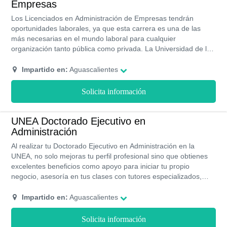
Empresas
Los Licenciados en Administración de Empresas tendrán
oportunidades laborales, ya que esta carrera es una de las
más necesarias en el mundo laboral para cualquier
organización tanto pública como privada. La Universidad de la
Concordia forma profesionales que están aptos para
involucrarse en empresas de cualquier magnitud ya que tienen
Impartido en:
Aguascalientes
todos los conocimientos que requieren para lograr los objetivos
que se impongan. Considera estudiar la Licenciatura en
Solicita información
Administración de Empresas en la ULC si; te gustan las
carreras administrativas, eres organizado, tienes capacidad de
liderazgo, comprendes e ideas estrategias con facilidad. La
UNEA Doctorado Ejecutivo en
modalidad de estudio que ofrece la Universidad de la
Administración
Concordia para estudiar la Licenciatura de Administración de
Al realizar tu Doctorado Ejecutivo en Administración en la
Empresas es semi-presencial y presencial.
UNEA, no solo mejoras tu perfil profesional sino que obtienes
excelentes beneficios como apoyo para iniciar tu propio
negocio, asesoría en tus clases con tutores especializados,
programas de becas y financiamiento. Además de estudiar en
una de las mejores instituciones educativas y con contenido
Impartido en:
Aguascalientes
académico de las mejores universidades del mundo y en la
cual podrás participar de actividades extracurriculares.
Solicita información