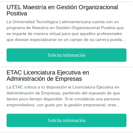
licenciatura te abre las puertas con una extensa salida laboral
donde podrás destacar todos los conocimientos adquiridos en
UTEL Maestría en Gestión Organizacional
la UNITEC.
Positiva
La Universidad Tecnológica Latinoamericana cuenta con un
programa de Maestría en Gestión Organizacional Positiva que
se imparte de manera virtual para que aquellos profesionales
que desean especializarse en un campo de su carrera puedan
estudiar sin tener que dejar de trabajar o asistir a grandes
jornadas nocturnas de clases presenciales. La UTEL le ofrece
Solicita información
a sus estudiante la posibilidad de estudiar a costos accesibles
gracias a su programa de becas y descuentos de hasta un 20%
sobre el costo de la colegiatura.
ETAC Licenciatura Ejecutiva en
Administración de Empresas
La ETAC coloca a tu disposición la Licenciatura Ejecutiva en
Administración de Empresas, partiendo del supuesto de que
tienes poco tiempo disponible. Si te consideras una persona
emprendedora, con gusto por la gestión empresarial, eres
responsable y se te hace sencillo manejar números deberías
considerar estudiar esta licenciatura ejecutiva. Esta
Solicita información
Licenciatura Ejecutiva en Administración de Empresas se
imparte de manera semipresencial, esto con el objetivo de que