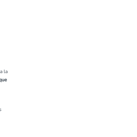
a la
que
s