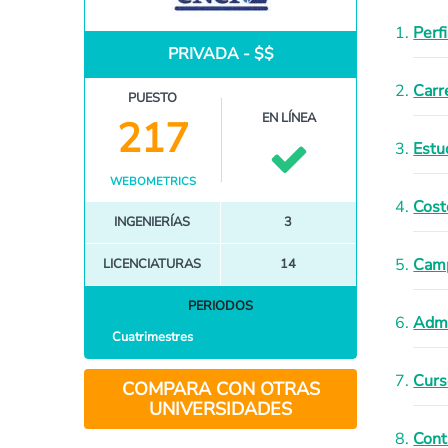
Perf
PRIVADA - $$
Carr
PUESTO
EN LÍNEA
217
Estu
WEBOMETRICS
Cost
INGENIERÍAS
3
Camp
LICENCIATURAS
14
PERIODOS
Admi
Cuatrimestres
Curs
COMPARA CON OTRAS
UNIVERSIDADES
Cont