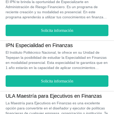
El IPN te brinda la oportunidad de Especializarte en
Administración de Riesgo Financiero. Es un programa de
reciente creación y su modalidad es presencial. En este
programa aprenderás a utilizar tus conocimientos en finanzas
para manejar y administrar los recursos económicos de
trabajadores e inversionistas en épocas de crisis. Este
Solicita información
programa tiene una duración de 2 años es decir 5 semestres.
Esta especialidad te permite desempeñarte en diversos
espacios de industrias financieras (como bancos, casas de
IPN Especialidad en Finanzas
bolsa, entre otros). Una persona con estos conocimientos
El Instituto Politécnico Nacional, te ofrece en su Unidad de
puede ganar en promedio $73.85 MXN por hora es decir
Tepepan la posibilidad de estudiar la Especialidad en Finanzas
$144,000 MXN al año.
en modalidad presencial. Esta especialidad te garantiza que en
1 año estarás en la capacidad de aplicar conocimientos
teóricos y metodológicos que aumenten la rentabilidad y la
productividad de los bienes y recursos financieros que estén
Solicita información
bajo tu responsabilidad; además tus ingresos aumentaran
considerablemente llegando a producir $28,000 MXN al mes.
ULA Maestría para Ejecutivos en Finanzas
La Maestría para Ejecutivos en Finanzas es una excelente
opción para convertirte en el diseñador y ejecutor de políticas
financieras de cualquier empresa, organización o institución. Te