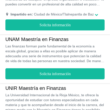
puedes convertir en un profesional de alta calidad en poco
tiempo y con horarios flexibles.
Impartido en:
Ciudad de México/Tlalnepantla de Baz
Solicita información
UNAM Maestría en Finanzas
Las finanzas forman parte fundamental de la economía a
escala global, gracias a ellas es posible aplicar de manera
adecuada una serie de instrumentos que potencian la calidad
de vida de todas las personas en nuestra sociedad. De manera
cónsona con los principales intereses de la nación, la UNAM
pone a tu disposición su Maestría en Finanzas, un programa
Solicita información
de posgrado de primera calidad en una de las mejores
universidades del país, el cual puede completarse en tan solo 2
años en modalidad presencial y te brindará los conocimientos
UNIR Maestría en Finanzas
necesarios para maximizar el aprovechamiento de los recursos
La Universidad Internacional de la Rioja México, te ofrece la
financieros de una entidad hasta alcanzar sus objetivos
oportunidad de estudiar con tutores especializados en cada
económicos y operativos.
materia y que te acompañarán desde el inicio de la carrera, del
mismo modo con la Maestría en Finanzas tienes la posibilidad