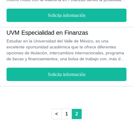
de obtener becas hasta del 50% en el pago de la colegiatura
así como de una doble titulación Mexicana y Europea, La UNIR
Solicita información
con su modelo 100% en línea te permite estudiar con total
comodidad sin descuidar el resto de tus actividades, todo con
validez oficial otorgada por la SEP.
UVM Especialidad en Finanzas
Estudiar en la Universidad del Valle de México, es una
excelente oportunidad académica que te ofrece diferentes
opciones de titulación, intercambios internacionales, programa
de becas y financiamientos, una bolsa de trabajo con, más de
2000 empresas afiliadas, programa de revalidación y todos sus
programas cuentan con validez oficial emitida por la SEP.
Solicita información
<
1
2