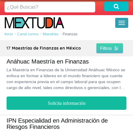
¿Qué
Buscas?
Toggl
naviga
Inicio
Canal cursos
Maestrías
Finanzas
17
Maestrías de Finanzas en México
Filtros
Anáhuac Maestría en Finanzas
La Maestría en Finanzas de la Universidad Anáhuac México se
enfoca en formar a lideres en el mundo financiero que cuente
con experiencia previa en el campo laboral para que ocupen
cargo de alto nivel, tales como directivos o gerenciales, con la
capacidad de lograr llevar a cabo procesos de toma de
decisiones de una forma exitosa, garantizando así la
Solicita información
rentabilidad de la empresa y la mejora en sus procesos. Para
lograr la obtención del título otorgado por esta formación debes
invertir un tiempo de estudio de dos años, bajo la modalidad de
IPN Especialidad en Administración de
formación presencial.
Riesgos Financieros