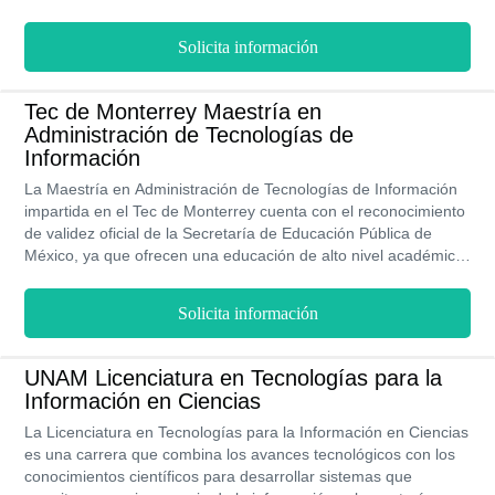
obtener mayor destreza, sin pagas costos exorbitantes de
matrícula y contando con apoyo económico de becas y bolsa
Solicita información
de empleo. Estudia en modalidad presencial en horarios
flexibles durante dos años en instalaciones modernas y con
profesores de la más alta reconocida excelencia académica.
Tec de Monterrey Maestría en
Administración de Tecnologías de
Información
La Maestría en Administración de Tecnologías de Información
impartida en el Tec de Monterrey cuenta con el reconocimiento
de validez oficial de la Secretaría de Educación Pública de
México, ya que ofrecen una educación de alto nivel académico
mediante la modalidad de estudio en línea. Estudiar una
Especialidad en esta universidad te puede dar prestigio,
Solicita información
además sus precios se adaptan a las necesidades de los
estudiantes.
UNAM Licenciatura en Tecnologías para la
Información en Ciencias
La Licenciatura en Tecnologías para la Información en Ciencias
es una carrera que combina los avances tecnológicos con los
conocimientos científicos para desarrollar sistemas que