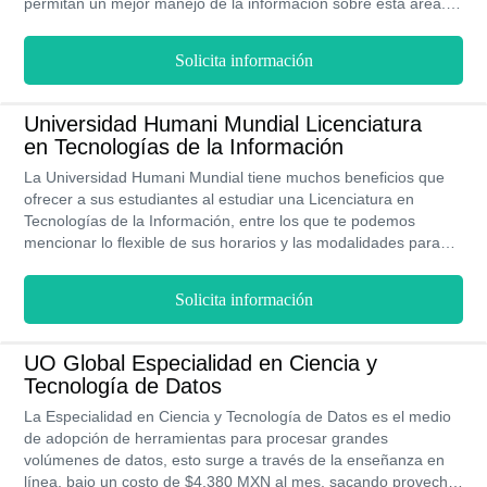
permitan un mejor manejo de la información sobre esta área.
La UNAM tiene como objetivo formar profesionales capaces de
desarrollar herramientas que permitan promover la visión
Solicita información
innovadora en el área de las ciencias. Esta es una licenciatura
que se imparte de forma presencial en una de las sedes de la
UNAM y tiene una duración de ocho semestres (4 años).
Universidad Humani Mundial Licenciatura
en Tecnologías de la Información
La Universidad Humani Mundial tiene muchos beneficios que
ofrecer a sus estudiantes al estudiar una Licenciatura en
Tecnologías de la Información, entre los que te podemos
mencionar lo flexible de sus horarios y las modalidades para
estudiar, también un amplio programa de becas y bolsa de
empleo como ayuda financiera, a lo largo de los 3 años que
Solicita información
dura la carrera podrás participar de muchas actividades en la
universidad y realizar en su modernos laboratorios tus
prácticas profesionales, esta universidad cuenta con validez
UO Global Especialidad en Ciencia y
oficial emitida por la SEP.
Tecnología de Datos
La Especialidad en Ciencia y Tecnología de Datos es el medio
de adopción de herramientas para procesar grandes
volúmenes de datos, esto surge a través de la enseñanza en
línea, bajo un costo de $4,380 MXN al mes, sacando provecho