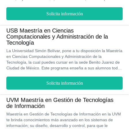
de las bondades de la plataforma Canvas como el medio de
aprendizaje de la Universidad Online.
Solicita información
USB Maestría en Ciencias
Computacionales y Administración de la
Tecnología
La Universidad Simón Bolívar, pone a tu disposición la Maestría
en Ciencias Computacionales y Administración de la
Tecnología, la cual puedes cursar en la sede Benito Juarez de
Ciudad de México. Este programa enseña a sus alumnos todo
lo necesario para integrar los nuevos adelantos tecnológicos a
los procesos administrativos y de negocio para aumentar la
Solicita información
competitividad y el liderazgo empresarial. Tiene un tiempo
estimado de 4 semestres de estudio, de manera presencial los
días sábados.
UVM Maestría en Gestión de Tecnologías
de Información
Maestría en Gestión de Tecnologías de Información en la UVM
te brinda conocimientos más avanzado en los sistemas de
información; su diseño, desarrollo y control, para que le