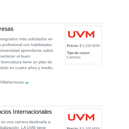
resas
pregrados más solicitados en
n profesional con habilidades
Precio:
$ 5,100 MXN
universidad aprenderás sobre
Tipo de curso:
 mantener el buen
Carreras
icenciatura tiene un plan de
título en cuatro años y medio.
/Villahermosa
cios Internacionales
 es una carrera destinada a
obalización. LA UVM tiene
Precio:
$ 5,100 MXN