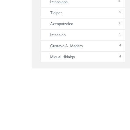
10
Iztapalapa
9
Tlalpan
6
Azcapotzalco
5
Iztacalco
4
Gustavo A. Madero
4
Miguel Hidalgo