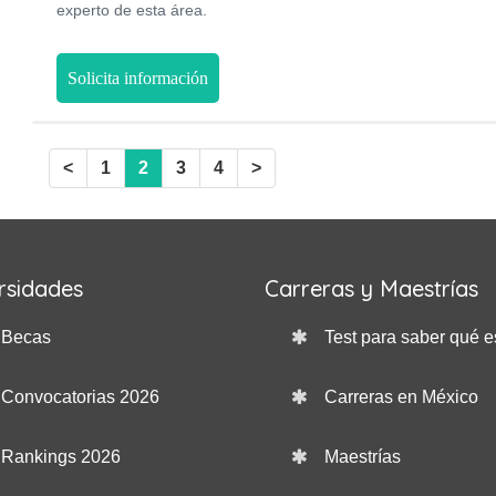
experto de esta área.
Solicita información
<
1
2
3
4
>
rsidades
Carreras y Maestrías
Becas
Test para saber qué e
Convocatorias 2026
Carreras en México
Rankings 2026
Maestrías