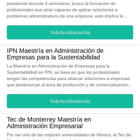
presencial durante 4 semestres, busca la formación de
profesionales que sean capaces de aplicar soluciones a
problemas administrativos de una empresa, esto implica la
aplicación de modelos causales y sistemas de financiamiento
para brindar sistemas de financiamiento, de mercado, de
Solicita información
manejo de recursos humanos, entre otros que puedan ser
aplicables en los diferentes sectores de la sociedad. Los
egresados de esta especialidad tienen un ingreso neto
IPN Maestría en Administración de
mensual de $ 22,377 Mensual, siendo una de las profesiones
Empresas para la Sustentabilidad
más solicitadas en México.
La Maestría en Administración de Empresas para la
Sustentabilidad en IPN, se basa en que los profesionales
tengan las competencias para abarcar soluciones a empresas
que pertenezcan al área de producción y de comercialización
de su producto, donde puedan estimar un uso razonable de los
recursos naturales, siempre manteniendo un pensamiento
Solicita información
ecológico. Es impartida de forma presencial durante 4
semestres en la sede del IPN ubicada en Miguel Hidalgo
(CDMX). Un profesional de esta índole, puede llegar a ganar
Tec de Monterrey Maestría en
más del doble que un Licenciado en Administración, esto
Administración Empresarial
puede ser de $ 17,410 MXN al mes.
Por ser una de las mejores universidades de México, el Tec de