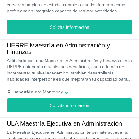
cursaran un plan de estudio completo que los formara como
profesionales integrales capaces de realizar actividades
administrativas que mejoren el funcionamiento empresarial.
Solicita información
UERRE Maestría en Administración y
Finanzas
Al titularte con una Maestría en Administración y Finanzas en la
UERRE obtendrás muchísimos beneficios, pues además de
incrementar tu nivel académico, también desarrollarás
habilidades interpersonales que mejorarán tu capacidad para
relacionarte con otras personas. Tendrás acceso a la Bolsa de
Trabajo de la universidad y aumentarás tu salario a casi
Impartido en:
Monterrey
$30,000 MXN al mes.
Solicita información
ULA Maestría Ejecutiva en Administración
La Maestría Ejecutiva en Administración te permite acceder al
contenido especializado desde el inicio del programa, para que