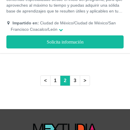
aproveches al máximo tu tiempo y puedas adquirir una sólida
base de aprendizajes que te resulten útiles y aplicables en tu
área de acción y de ese modo contribuir al alcance de todos
tus objetivos dentro de la misma. En este sentido, los
Impartido en:
Ciudad de México/Ciudad de México/San
mencionados estudios constituyen un importante salto en tu
Francisco Coacalco/León
trayectoria que te puede conducir a un ascenso vertiginoso
dentro de carrera. Se potenciarán habilidades para consolidar
Solicita información
tu prestigio y reconocimiento laboral tras optimizar tu
desenvolvimiento en el sector administrativo y financiero.
<
1
2
3
>