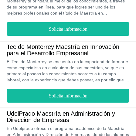
Monterrey te brindará el mejor de los conocimientos, a través
de su programa en línea, para que logres ser uno de los
mejores profesionales con el título de Maestría en
Administración Empresarial. Con esta maestría de esta
universidad lograrás duplicar tus oportunidades laborales
Solicita información
consiguiendo ofertas de trabajos en cualquier parte del mundo.
Tec de Monterrey Maestría en Innovación
para el Desarrollo Empresarial
El Tec. de Monterrey se encuentra en la capacidad de formarte
como especialista en cualquiera de sus maestrías, ya que es
primordial poseas los conocimientos acordes a tu campo
laboral, con la experiencia que debes poseer, es por ello que la
maestría en innovación para el desarrollo industrial tiene la
visión de generar esas habilidades y destrezas en cuanto a tu
Solicita información
creatividad donde generes la innovación para el campo
industrial, poniendo así de manifiesto lo adquirido.
UdelPrado Maestría en Administración y
Dirección de Empresas
En Udelprado ofrecen el programa académico de la Maestría
en Administración y Dirección de Empresas, donde los alumnos