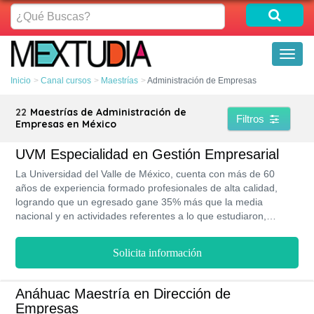
¿Qué
Buscas?
Toggl
naviga
Inicio
Canal cursos
Maestrías
Administración de Empresas
22
Maestrías de Administración de
Filtros
Empresas en México
UVM Especialidad en Gestión Empresarial
La Universidad del Valle de México, cuenta con más de 60
años de experiencia formado profesionales de alta calidad,
logrando que un egresado gane 35% más que la media
nacional y en actividades referentes a lo que estudiaron,
gracias a la calidad de su educación. La UVM es una de las
Universidades preferidas por los empleadores, lo que la ha
Solicita información
hecho merecedora de 5 estrellas de QS Stars en las categorías
de empleabilidad e inclusión, como puedes ver existen muchas
más razones para estudiar tu Especialidad en Gestión
Anáhuac Maestría en Dirección de
Empresarial en la UVM.
Empresas