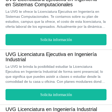
en Sistemas Computacionales
La UVG te ofrece la Licenciatura Ejecutiva en Ingeniería en
Sistemas Computacionales. Te contamos sobre su plan de
estudios, campus que la ofrece, el costo de esta licenciatura, la
oferta laboral de los egresados. Actualmente por la dinámica
de la vida, los estudios ejecutivos son una gran alternativas
para personas que se encuentran imbuidos en el ámbito
Solicita información
laboral. El tiempo para lograr el titulado en esta licenciatura
dependerá de ti y la disciplina así como la constancia que
inviertas en lograrlo. Pues tienes tú el control para manejar y
UVG Licenciatura Ejecutiva en Ingeniería
agendar tu tiempo desde tu hogar u lugar de trabajo, con un
Industrial
plan personalizado.
La UVG te brinda la posibilidad estudiar la Licenciatura
Ejecutiva en Ingeniería Industrial de forma semi presencial, lo
que significa que puedes asistir a clases o estudiar desde la
comodidad de tu casa u oficina. Con planes modulares donde
debes cursar un par de asignaturas al mismo tiempo. Podrás
realizar networking. Bajo la asesoría de mentores, puedes
Solicita información
programar a tu medida el programa de asignaturas. Asimismo,
sus programas de estudios te permitirá obtener la titulación en
9 cuatrimestres. Con la gran posibilidad de obtener becas en la
UVG Licenciatura en Ingeniería Industrial
colegiaturas o financiamiento porque cuenta con convenios