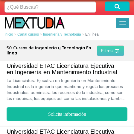
¿Qué
Buscas?
Toggl
naviga
Inicio
Canal cursos
Ingeniería y Tecnología
En línea
50
Cursos de Ingeniería y Tecnología En
Filtros
línea
Universidad ETAC Licenciatura Ejecutiva
en Ingeniería en Mantenimiento Industrial
La Licenciatura Ejecutiva en Ingeniería en Mantenimiento
Industrial es la ingeniería que mantiene y regula los procesos
Industriales, administra los recursos de la industria, como son
las máquinas, los equipos así como las instalaciones y también
el capital humano. Esta carrera está dirigida personas con
intereses en los procesos productivos y las ciencias exactas.
Solicita información
Además deberá contar con creatividad, pensamiento analítico,
razonamiento lógico, matemático así como verbal. En la ETAC
contarás con flexibilidad en el horario, programas modulares
Universidad ETAC Licenciatura Ejecutiva