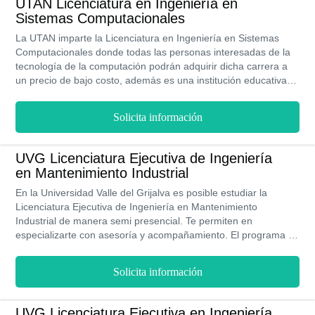
UTAN Licenciatura en Ingeniería en
de obtener becas en la colegiaturas de hasta un 20%.
Sistemas Computacionales
La UTAN imparte la Licenciatura en Ingeniería en Sistemas
Computacionales donde todas las personas interesadas de la
tecnología de la computación podrán adquirir dicha carrera a
un precio de bajo costo, además es una institución educativa
que cuenta con un programa de becas para los alumnos que
tengan excelente rendimiento académico.
Solicita información
UVG Licenciatura Ejecutiva de Ingeniería
en Mantenimiento Industrial
En la Universidad Valle del Grijalva es posible estudiar la
Licenciatura Ejecutiva de Ingeniería en Mantenimiento
Industrial de manera semi presencial. Te permiten en
especializarte con asesoría y acompañamiento. El programa de
estudios tiene una duración de 9 cuatrimestres, esto se traduce
en 3 años. La UVG ofrece esta licenciatura ejecutiva a precios
Solicita información
accesibles por lo que estudiar aquí te ofrecerá múltiples
beneficios económicos y académicos. Además ofrecen becas
de hasta un 20% sobre la colegiatura.
UVG Licenciatura Ejecutiva en Ingeniería