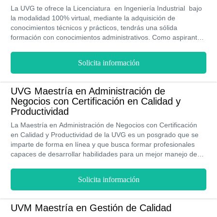
La UVG te ofrece la Licenciatura en Ingeniería Industrial bajo
empresariales.
la modalidad 100% virtual, mediante la adquisición de
conocimientos técnicos y prácticos, tendrás una sólida
formación con conocimientos administrativos. Como aspirante,
para esta carrera te mencionamos algunas características que
debes tener dominio en las matemáticas y de comunicación,
Solicita información
capacidad de análisis, liderazgo. Una vez egresado de la UVG
con tu Licenciatura en Ingeniería Industrial te encontrarás en
la capacidad de implementar estrategias en tu área, innovar
UVG Maestría en Administración de
tecnológicamente y desarrollar negocios.
Negocios con Certificación en Calidad y
Productividad
La Maestría en Administración de Negocios con Certificación
en Calidad y Productividad de la UVG es un posgrado que se
imparte de forma en línea y que busca formar profesionales
capaces de desarrollar habilidades para un mejor manejo de
los procesos productivos y administrativos través de
conocimientos innovadores. Esta maestría busca relacionar la
Solicita información
ingeniería con la administración. Sus costos son accesibles y
sus programas de estudios cuentan con RVOE.
UVM Maestría en Gestión de Calidad