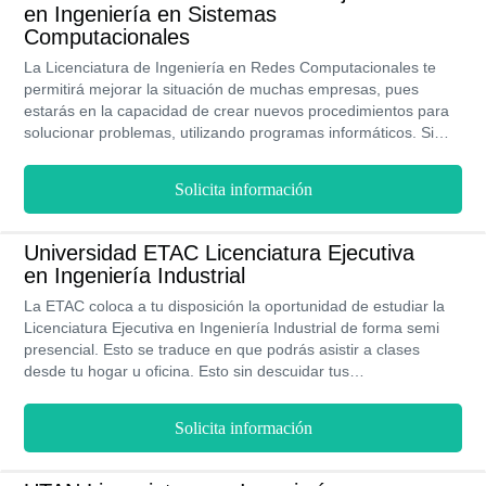
personalizados, asesores y además un espacio para el
en Ingeniería en Sistemas
networking.
Computacionales
La Licenciatura de Ingeniería en Redes Computacionales te
permitirá mejorar la situación de muchas empresas, pues
estarás en la capacidad de crear nuevos procedimientos para
solucionar problemas, utilizando programas informáticos. Si
sientes inclinación por la tecnología, tienes capacidad
organizativa y además mucho interés por aprender, esta
Solicita información
carrera es para ti. Con la ETAC, de manera semipresencial
podrás estudiarla con administración de tu propio horario y sin
tener que asistir diariamente a la universidad.
Universidad ETAC Licenciatura Ejecutiva
en Ingeniería Industrial
La ETAC coloca a tu disposición la oportunidad de estudiar la
Licenciatura Ejecutiva en Ingeniería Industrial de forma semi
presencial. Esto se traduce en que podrás asistir a clases
desde tu hogar u oficina. Esto sin descuidar tus
responsabilidades laborales. Con planes modulares donde
debes cursar un par de asignaturas al mismo tiempo. Bajo la
Solicita información
asesoría de mentores, puedes programar a tu conveniencia tu
el plan de estudios. Asimismo, sus programas de estudios te
permitirá obtener la titulación en 3 años. Con la gran posibilidad