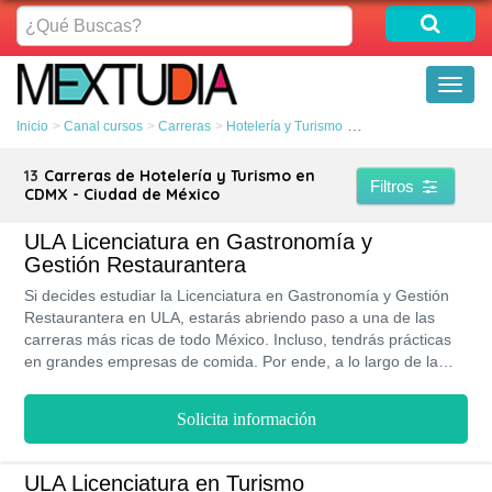
¿Qué
Buscas?
Toggl
naviga
Inicio
Canal cursos
Carreras
Hotelería y Turismo
CDMX - Ciudad de Mé
13
Carreras de Hotelería y Turismo en
Filtros
CDMX - Ciudad de México
ULA Licenciatura en Gastronomía y
Gestión Restaurantera
Si decides estudiar la Licenciatura en Gastronomía y Gestión
Restaurantera en ULA, estarás abriendo paso a una de las
carreras más ricas de todo México. Incluso, tendrás prácticas
en grandes empresas de comida. Por ende, a lo largo de la
carrera vas a adquirir todas las habilidades que necesitas para
convertirte en el mejor chef o director de restaurante. Además,
Solicita información
obtendrás un título que será reconocido tanto en México como
fuera del país.
ULA Licenciatura en Turismo