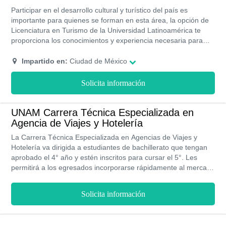
Participar en el desarrollo cultural y turístico del país es
importante para quienes se forman en esta área, la opción de
Licenciatura en Turismo de la Universidad Latinoamérica te
proporciona los conocimientos y experiencia necesaria para
incorporarte a este apasionante mundo incluso antes de
graduarte con sus prácticas profesionales en importantes
Impartido en:
Ciudad de México
empresas del sector, del mismo modo al participar de
intercambios estudiantiles podrás tener acceso a nuevas
Solicita información
culturas.
UNAM Carrera Técnica Especializada en
Agencia de Viajes y Hotelería
La Carrera Técnica Especializada en Agencias de Viajes y
Hotelería va dirigida a estudiantes de bachillerato que tengan
aprobado el 4° año y estén inscritos para cursar el 5°. Les
permitirá a los egresados incorporarse rápidamente al mercado
laboral, en un sector en constante crecimiento y expansión
como lo es el sector turismo. Se cursa en la modalidad
Solicita información
presencial pues debes realizar prácticas y asistir regularmente
a clases. Solo tardas dos años en recibir tu título y estarás listo
para ingresar al mercado laboral.