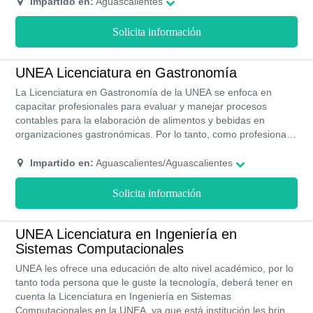
problemas de salud relacionados con el movimiento humano.
Impartido en:
Aguascalientes
Si estudias esta carrera, como profesional serás capaz de
aplicar las distintas técnicas de rehabilitación como la la
Solicita información
kinesioterapia, kineﬁlaxia y la ﬁsioterapia, con el fin de curar las
discapacidades del paciente para que pueda reinsertarse a su
vida cotidiana. Al estudiar en la UNEA tienes los siguientes
UNEA Licenciatura en Gastronomía
beneficios cuenta con un sistema de inglés en línea que te
La Licenciatura en Gastronomía de la UNEA se enfoca en
permite acreditarlo como segundo idioma, pertenece a la Red
capacitar profesionales para evaluar y manejar procesos
de Universidades Aliat establecidas en distintas ciudades
contables para la elaboración de alimentos y bebidas en
dentro de 18 estados en México.
organizaciones gastronómicas. Por lo tanto, como profesional
serás capaz de realizar los procesos de producción de
alimentos y desempeñarte eficazmente en el área
Impartido en:
Aguascalientes/Aguascalientes
gastronómica. Estudia en la UNEA si quieres contar con un
programa flexible porque la carrera cuenta con la modalidad
Solicita información
ejecutiva para que puedas armar tus propios horarios, y si
además te interesaría contar con beneficios como
financiamientos ya que UNEA forma parte de la red de
UNEA Licenciatura en Ingeniería en
universidades ALIAT.
Sistemas Computacionales
UNEA les ofrece una educación de alto nivel académico, por lo
tanto toda persona que le guste la tecnología, deberá tener en
cuenta la Licenciatura en Ingeniería en Sistemas
Computacionales en la UNEA, ya que está institución les brinda