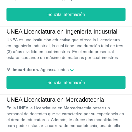
todas las herramientas necesarias para que puedan desarrollar
su aprendizaje académico.
Solicita información
UNEA Licenciatura en Ingeniería Industrial
UNEA es una institución educativa que ofrece la Licenciatura
en Ingeniería Industrial, la cual tiene una duración total de tres
(3) años dividido en cuatrimestres. En el modo presencial
estarás cursando un máximo de materias por cuatrimestres
con horarios específicos. En cuanto a las otras modalidades,
podrás cursar las materias de acuerdo a tu disposición y al
Impartido en:
Aguascalientes
horario que mejor te convenga.
Solicita información
UNEA Licenciatura en Mercadotecnia
En la UNEA la Licenciatura en Mercadotecnia posee un
personal de docentes que se caracteriza por su experiencia en
el área de educadores. Además, te ofrece dos modalidades
para poder estudiar la carrera de mercadotecnia, una de ellas
es la modalidad semi-presencial, y por otro lado su modalidad