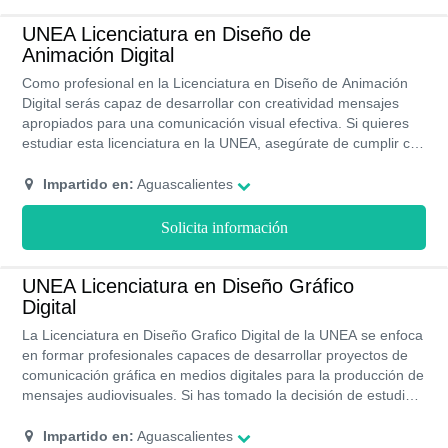
UNEA Licenciatura en Diseño de
Animación Digital
Como profesional en la Licenciatura en Diseño de Animación
Digital serás capaz de desarrollar con creatividad mensajes
apropiados para una comunicación visual efectiva. Si quieres
estudiar esta licenciatura en la UNEA, asegúrate de cumplir con
las cualidades del perfil del estudiante par que tengas éxito en
la carrera y un buen desempeño en el proceso de estudios:
Impartido en:
Aguascalientes
inclinación por la tecnología, capacidad analítica para
comprender e interpretar las informaciones, facilidad para crear
Solicita información
e inventar cosas nuevas, poseer capacidad de trabajo en
equipo. Como egresado de la UNEA podrás desempeñarte con
y eficacia siendo capaz de lo siguiente, diseñarás páginas y
UNEA Licenciatura en Diseño Gráfico
materiales digitales mediante la aplicación de técnicas de
Digital
animación, podrás animar personajes y objetos geométricos
La Licenciatura en Diseño Grafico Digital de la UNEA se enfoca
manejando software especializado, participarás de manera
en formar profesionales capaces de desarrollar proyectos de
artística y técnica en la realización de animaciones de rubro
comunicación gráfica en medios digitales para la producción de
publicitario y entretenimiento.
mensajes audiovisuales. Si has tomado la decisión de estudiar
esta licenciatura en la UNEA asegúrate de cumplir con la
mayoría de la cualidades del perfil del estudiante para que
Impartido en:
Aguascalientes