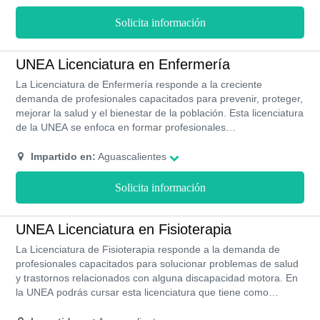
tengas éxito en la carrera: sientes afición por los recursos
tecnológicos, tienes pasión por el diseño. En la UNEA cuentas
Solicita información
con ventajas como una institución que tiene presencia en 5
estados de la República Mexicana: Aguascalientes, Baja
California, Chihuahua, Coahuila y Querétaro, además líderes a
UNEA Licenciatura en Enfermería
nivel nacional de la red Aliat Universidades.
La Licenciatura de Enfermería responde a la creciente
demanda de profesionales capacitados para prevenir, proteger,
mejorar la salud y el bienestar de la población. Esta licenciatura
de la UNEA se enfoca en formar profesionales
capacitados para identificar y elaborar diagnósticos médicos, y
brindar atención de calidad a seres humanos de distintas
Impartido en:
Aguascalientes
edades y condiciones. Por lo tanto, como profesional ayudarás
a contribuir con el cuidado y atención del paciente, así como de
Solicita información
la asistencia del medico.
UNEA Licenciatura en Fisioterapia
La Licenciatura de Fisioterapia responde a la demanda de
profesionales capacitados para solucionar problemas de salud
y trastornos relacionados con alguna discapacidad motora. En
la UNEA podrás cursar esta licenciatura que tiene como
objetivo capacitar profesionales para atender y resolver los