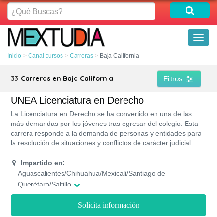
¿Qué
Buscas?
Toggl
naviga
Inicio
Canal cursos
Carreras
Baja California
33
Carreras en Baja California
Filtros
UNEA Licenciatura en Derecho
La Licenciatura en Derecho se ha convertido en una de las
más demandas por los jóvenes tras egresar del colegio. Esta
carrera responde a la demanda de personas y entidades para
la resolución de situaciones y conflictos de carácter judicial.
Como profesional serás capaz de resolver los grandes dilemas
legales que demanda la sociedad mexicana. Estudiar en la
Impartido en:
UNEA te brindará los siguientes beneficios cuentas con un
Aguascalientes/Chihuahua/Mexicali/Santiago de
sistema de inglés en línea que te permite acreditarlo como
Querétaro/Saltillo
segundo idioma, además es una de las instituciones líderes a
nivel nacional de la red Aliat Universidades.
Solicita información